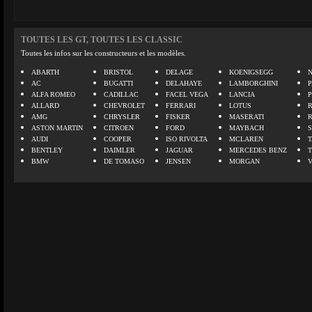
TOUTES LES GT, TOUTES LES CLASSIC
Toutes les infos sur les constructeurs et les modèles.
ABARTH
BRISTOL
DELAGE
KOENIGSEGG
N
AC
BUGATTI
DELAHAYE
LAMBORGHINI
P
ALFA ROMEO
CADILLAC
FACEL VEGA
LANCIA
ALLARD
CHEVROLET
FERRARI
LOTUS
AMG
CHRYSLER
FISKER
MASERATI
ASTON MARTIN
CITROEN
FORD
MAYBACH
AUDI
COOPER
ISO RIVOLTA
MCLAREN
BENTLEY
DAIMLER
JAGUAR
MERCEDES BENZ
BMW
DE TOMASO
JENSEN
MORGAN