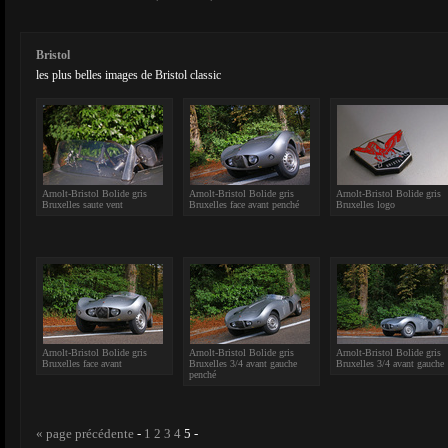
Bristol
les plus belles images de Bristol classic
Arnolt-Bristol Bolide gris
Arnolt-Bristol Bolide gris
Arnolt-Bristol Bolide gris
Bruxelles saute vent
Bruxelles face avant penché
Bruxelles logo
Arnolt-Bristol Bolide gris
Arnolt-Bristol Bolide gris
Arnolt-Bristol Bolide gris
Bruxelles face avant
Bruxelles 3/4 avant gauche
Bruxelles 3/4 avant gauche
penché
« page précédente
-
1
2
3
4
5
-