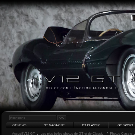
V12 GT.COM L'ÉMOTION AUTOMOBILE
GT NEWS
GT MAGAZINE
GT CLASSIC
GT SPORT
Accueil V12 GT
/
Les plus belles photos de GT et de Classic.
/
Photos Classic
/