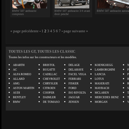
BMW 507 anthracite
BMW 507 anthracite 3/4 avant
BMW 507 anthracite autora
compteurs
droit penché
« page précédente
-
1
2
3
4
5
6
7
-
page suivante »
TOUTES LES GT, TOUTES LES CLASSIC
Toutes les infos sur les constructeurs et les modèles.
ABARTH
BRISTOL
DELAGE
KOENIGSEGG
N
AC
BUGATTI
DELAHAYE
LAMBORGHINI
P
ALFA ROMEO
CADILLAC
FACEL VEGA
LANCIA
ALLARD
CHEVROLET
FERRARI
LOTUS
AMG
CHRYSLER
FISKER
MASERATI
ASTON MARTIN
CITROEN
FORD
MAYBACH
AUDI
COOPER
ISO RIVOLTA
MCLAREN
BENTLEY
DAIMLER
JAGUAR
MERCEDES BENZ
BMW
DE TOMASO
JENSEN
MORGAN