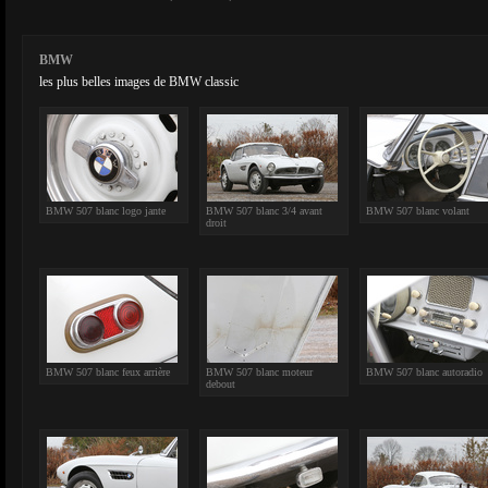
BMW
les plus belles images de BMW classic
BMW 507 blanc logo jante
BMW 507 blanc 3/4 avant
BMW 507 blanc volant
droit
BMW 507 blanc feux arrière
BMW 507 blanc moteur
BMW 507 blanc autoradio
debout