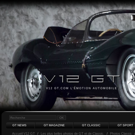
V12 GT.COM L'ÉMOTION AUTOMOBILE
GT NEWS
GT MAGAZINE
GT CLASSIC
GT SPORT
Accueil V12 GT
/
Les plus belles photos de GT et de Classic.
/
Photos Classic