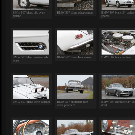
BMW 507 blanc aile avant
BMW 507 blanc échappement
BMW 507 blanc 3/4 arrière
gauche
gauche
BMW 507 blanc aération aile
BMW 507 blanc feux arrière
BMW 507 blanc moteur
avant
BMW 507 blanc porte-bagages
BMW 507 anthracite face
BMW 507 anthracite 3/4 av
avant penché 2
droit