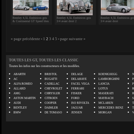
Bentley 4,5L Embiricos gris
Bentley 4,5L Embiricos gris
Bentley 4,5L Embiricos gri
& Continental GT Speed bleu
3/4 avant droit 2
3/4 avant droit
« page précédente
-
1
2
3
4
5
-
page suivante »
TOUTES LES GT, TOUTES LES CLASSIC
Toutes les infos sur les constructeurs et les modèles.
ABARTH
BRISTOL
DELAGE
KOENIGSEGG
N
AC
BUGATTI
DELAHAYE
LAMBORGHINI
P
ALFA ROMEO
CADILLAC
FACEL VEGA
LANCIA
ALLARD
CHEVROLET
FERRARI
LOTUS
AMG
CHRYSLER
FISKER
MASERATI
ASTON MARTIN
CITROEN
FORD
MAYBACH
AUDI
COOPER
ISO RIVOLTA
MCLAREN
BENTLEY
DAIMLER
JAGUAR
MERCEDES BENZ
BMW
DE TOMASO
JENSEN
MORGAN