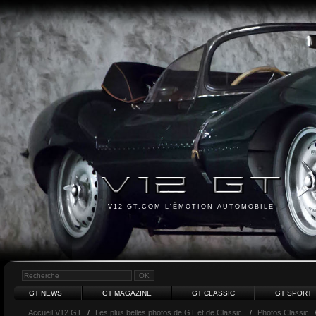
V12 GT.COM L'ÉMOTION AUTOMOBILE
GT NEWS
GT MAGAZINE
GT CLASSIC
GT SPORT
Accueil V12 GT
/
Les plus belles photos de GT et de Classic.
/
Photos Classic
/