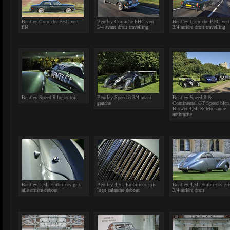
Bentley Corniche FHC vert
Bentley Corniche FHC vert
Bentley Corniche FHC vert
filé
3/4 avant droit travelling
3/4 arrière droit travelling
Bentley Speed 8 logos toit
Bentley Speed 8 3/4 avant
Bentley Speed 8 &
gauche
Continental GT Speed ble
Blower 4,5L & Mulsanne
anthracite
Bentley 4,5L Embiricos gris
Bentley 4,5L Embiricos gris
Bentley 4,5L Embiricos gri
aile arrière debout
logo calandre debout
3/4 arrière droit