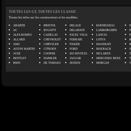
TOUTES LES GT, TOUTES LES CLASSIC
Toutes les infos sur les constructeurs et les modèles.
ABARTH
BRISTOL
DELAGE
KOENIGSEGG
N
AC
BUGATTI
DELAHAYE
LAMBORGHINI
P
ALFA ROMEO
CADILLAC
FACEL VEGA
LANCIA
ALLARD
CHEVROLET
FERRARI
LOTUS
AMG
CHRYSLER
FISKER
MASERATI
ASTON MARTIN
CITROEN
FORD
MAYBACH
AUDI
COOPER
ISO RIVOLTA
MCLAREN
BENTLEY
DAIMLER
JAGUAR
MERCEDES BENZ
BMW
DE TOMASO
JENSEN
MORGAN