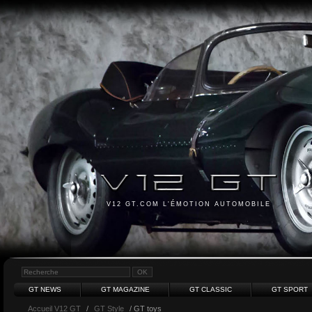
V12 GT.COM L'ÉMOTION AUTOMOBILE
GT NEWS
GT MAGAZINE
GT CLASSIC
GT SPORT
Accueil V12 GT
/
GT Style
/ GT toys