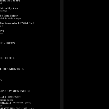
Monza SP1 & SP2
sé
Chiron Sky View
vec vue
88 Pista Spider
abriolet de la marque
ini Aventador LP770-4 SVJ
u J
Divo
le ?
IE VIDEOS
IE PHOTOS
TE DES MONTRES
A
ERS COMMENTAIRES
 G601
- jamijoe
(5/04)
oiture suisse
fith 2018
- 01/01/1967
(14/10)
67
991 GT2 RS
- 01/01/1967
(14/10)