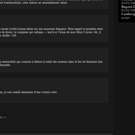
bre d’automobiles, cette station est anormalement calme.
01/01/19
Bugatti 
01/01/19
Lamborgh
projet
 circule à (très) bonne allure sur une autoroute française. Mon regard se promène entre
oie de droite, le compteur qui indique --- km/h et l’écran de mon Mini Coyote. Ah, il
n chiffre: 118.
 automobile qui consiste à réduire la taille des moteurs dans le but de diminuer leur
luctable.
voue, je suis tombé amoureux d’une voiture verte.
te »