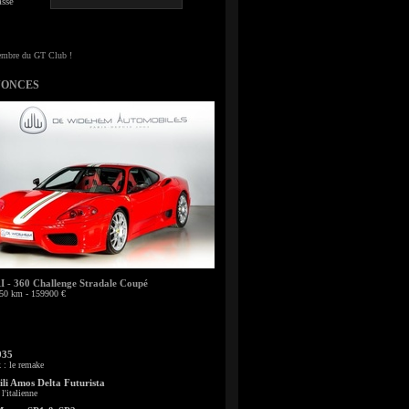
sse
NONCES
- 360 Challenge Stradale Coupé
50 km - 159900 €
935
: le remake
li Amos Delta Futurista
l'italienne