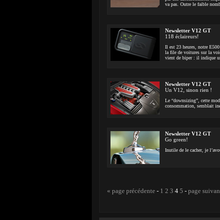
va pas. Outre le faible nom
Newsletter V12 GT
118 éclaireurs!
Il est 23 heures, notre E500
la file de voitures sur la v
vient de biper : il indique u
Newsletter V12 GT
Un V12, sinon rien !
Le “downsizing”, cette mode
consommation, semblait iné
Newsletter V12 GT
Go green!
Inutile de le cacher, je l’a
« page précédente
-
1
2
3
4
5
-
page suivan