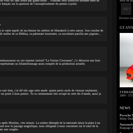
Mot de pa
e vous dit sans doute pas grand-chose… Pourtant cette lobbyiste forcenée tente de
t français sur la question de l’assouplissement du permis à point.
s
GT AN
 je vante auprès de ma femme les mérites de Marrakech à cette saison. Son coucher de
e de ruelles de sa Médina, sa palmeraie luxuriante, sa succulente pastilla aux pigeons…
enthousiasme un site internet intitulé "La Voiture Citoyenne”, j’y découvre une liste
représentant un échantillonnage assez complet de la production actuelle.
sais bien, j’ai été très sage cette année: quatre petits excès de vitesses seulement,
FERRARI 
re un point à mon permis. Tu es certainement très occupé en cette fin d’année, aussi je
2004 - 571
NEWS
Porsche 
Moby Dick 
 après Moulins, vers minuit. La surface déneigée de la nationale laisse la place à un
Automobi
fond avec le paysage magnifique, nous obligeant à nous concentrer sur le tracé de la
Braquage à 
dans une congère.