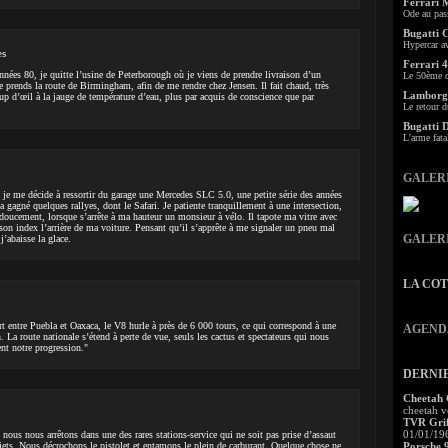
Ferrari 
Ode au pas
Bugatti 
Hypercar a
es
Ferrari 4
nées 80, je quitte l’usine de Peterborough où je viens de prendre livraison d’un
Le 50ème c
 je prends la route de Birmingham, afin de me rendre chez Jensen. Il fait chaud, très
Lamborgh
up d’œil à la jauge de température d’eau, plus par acquis de conscience que par
Le retour d
Bugatti 
L'arme fata
GALER
, je me décide à ressortir du garage une Mercedes SLC 5.0, une petite série des années
a gagné quelques rallyes, dont le Safari. Je patiente tranquillement à une intersection,
 doucement, lorsque s’arrête à ma hauteur un monsieur à vélo. Il tapote ma vitre avec
son index l’arrière de ma voiture. Pensant qu’il s’apprête à me signaler un pneu mal
GALER
j’abaisse la glace.
LA CO
entre Puebla et Oaxaca, le V8 hurle à près de 6 000 tours, ce qui correspond à une
AGEND
 La route nationale s’étend à perte de vue, seuls les cactus et spectateurs qui nous
nt notre progression."
DERNI
Cheetah
cheetah v
TVR Grif
01/01/19
ous nous arrêtons dans une des rares stations-service qui ne soit pas prise d’assaut
iets. Nous décrochons le pistolet et entamons le plein de carburant. Quelque chose ne
Porsche 