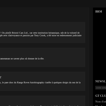
BRM
 Ou plutôt Bristol Cars Ltd., car cette institution britannique, née de la volonté de
gée avec clairvoyance et passion par Tony Crook, a été mise en redressement judiciaire
cameraman ne savent plus où donner de la tête.
GT
NEWSLET
s, le pare choc du Range Rover Autobiography s'arrête à quelques doigts du nez de la
GT CL
Nom d'uti