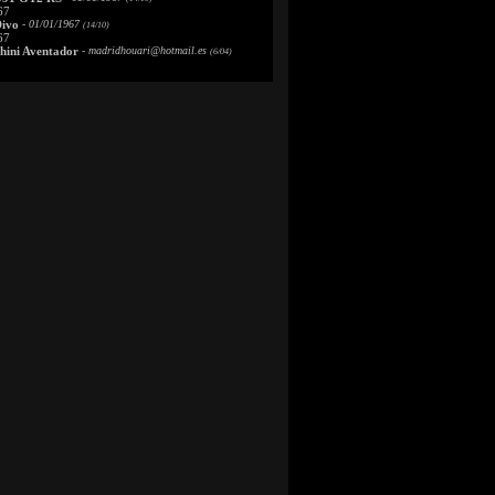
67
Divo
- 01/01/1967
(14/10)
67
ini Aventador
-
madridhouari@hotmail.es
(6/04)