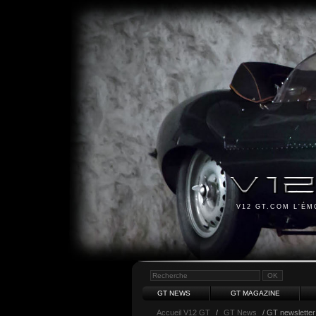
V12 GT.COM L'É
GT NEWS
GT MAGAZINE
Accueil V12 GT
/
GT News
/ GT newsletter