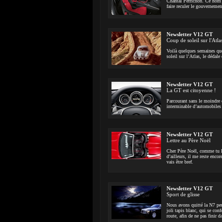
Chantal Perrichon. Ce nom n
faire reculer le gouvernemen
Newsletter V12 GT
Coup de soleil sur l'Atla
Voilà quelques semaines que
soleil sur l’Atlas, le dédal
Newsletter V12 GT
La GT est citoyenne !
Parcourant sans le moindre 
interminable d’automobiles 
Newsletter V12 GT
Lettre au Père Noël
Cher Père Noël, comme tu le 
d’ailleurs, il me reste enco
vais être bref.
Newsletter V12 GT
Sport de glisse
Nous avons quitté la N7 peu
joli tapis blanc, qui se con
route, afin de ne pas finir 