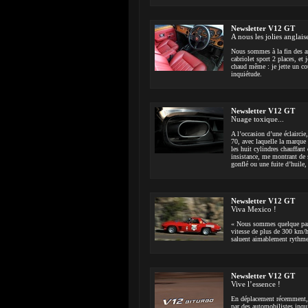
Newsletter V12 GT
A nous les jolies anglais
Nous sommes à la fin des an
cabriolet sport 2 places, et
chaud même : je jette un co
inquiétude.
Newsletter V12 GT
Nuage toxique...
A l’occasion d’une éclaircie
70, avec laquelle la marque 
les huit cylindres chauffant
insistance, me montrant de 
gonflé ou une fuite d’huile, 
Newsletter V12 GT
Viva Mexico !
« Nous sommes quelque part 
vitesse de plus de 300 km/h.
saluent aimablement rythme
Newsletter V12 GT
Vive l’essence !
En déplacement récemment, n
par des automobilistes inqu