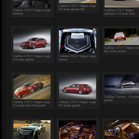
Cadillac CTS-V Wagon rouge
3/4 avant gauche filé
Cadillac CTS-V Wagon rouge
Cadillac CTS-V Wagon
intérieur
anthracite 3/4 avant droit
Cadillac CTS-V Wagon rou
face avant penché
Cadillac CTS-V Wagon rouge
Cadillac CTS-V Wagon rouge
3/4 avant gauche
moteur
Cadillac Converj - 3/4 avan
gauche
Cadillac CTS-V Wagon rouge
Cadillac CTS-V Wagon rouge
3/4 avant droit filé penché
3/4 arrière gauche