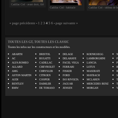
Cadillac Ciel - avant droit, filé
Cadillac Ciel - habitacle
Cadillac Ciel - tableau de b
« page précédente
-
1
2
3
4
5
6
-
page suivante »
TOUTES LES GT, TOUTES LES CLASSIC
Toutes les infos sur les constructeurs et les modèles.
ABARTH
BRISTOL
DELAGE
KOENIGSEGG
N
AC
BUGATTI
DELAHAYE
LAMBORGHINI
P
ALFA ROMEO
CADILLAC
FACEL VEGA
LANCIA
ALLARD
CHEVROLET
FERRARI
LOTUS
AMG
CHRYSLER
FISKER
MASERATI
ASTON MARTIN
CITROEN
FORD
MAYBACH
AUDI
COOPER
ISO RIVOLTA
MCLAREN
BENTLEY
DAIMLER
JAGUAR
MERCEDES BENZ
BMW
DE TOMASO
JENSEN
MORGAN