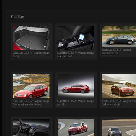
Cadillac
Cadillac CTS-V Wagon
Cadillac CTS-V Wagon rouge
Cadillac CTS-V Wagon rouge
anthracite filé
coffre
station iPod
Cadillac CTS-V Wagon rouge
Cadillac CTS-V Wagon rouge
Cadillac CTS-V Wagon rou
3/4 avant gauche debout
profil
3/4 avant droit