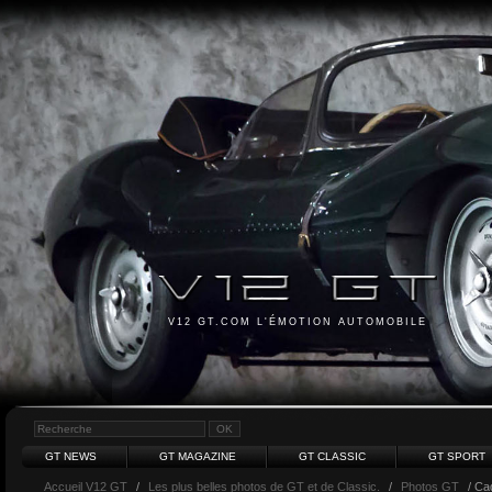
V12 GT.COM L'ÉMOTION AUTOMOBILE
GT NEWS
GT MAGAZINE
GT CLASSIC
GT SPORT
Accueil V12 GT
/
Les plus belles photos de GT et de Classic.
/
Photos GT
/ Cad