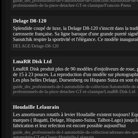
guide_des_professionels-de-l-automobile-de-collection/Automobile-de-c
professionnels-de-la-piece-detachee-GT-et-classique/Francois-Pneus
Delage D8-120
Splendide coupé de luxe, la Delage D8-120 s'inscrit dans la tradi
carrosserie française. Sa ligne baroque d'une grande pureté sign
Saoutchik respire la sportivité et l'élégance. Ce modèle inaugurait
DELAGE/Delage-D8-120
LmaRR Disk Ltd
LmaRR Disk produit plus de 90 modèles d'enjoliveurs de roue, po
de 15 à 23 pouces. La reproduction d'un modèle sur photographi
Les plus belles Delage, Duesenberg ou Hispano Suiza en sont é
guide_des_professionels-de-l-automobile-de-collection/Automobile-de-c
professionnels-de-la-piece-detachee-GT-et-classique/LmaRR-Disk-Ltd
Houdaille Lelaurain
Les amortisseurs rotatifs à levier Houdaille existent toujours! Eq
marques ( Bugatti, Delage, Hispano-Suiza, Talbot-Lago) jusqu'à 
fabrication et leur refection est encore possible aujourd'hui
guide_des_professionels-de-l-automobile-de-collection/adresses-des-spe
automobile-GT-et-Classic/Houdaille-Lelaurain