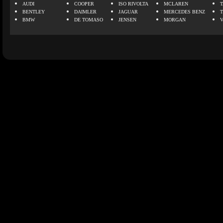
AUDI
COOPER
ISO RIVOLTA
MCLAREN
BENTLEY
DAIMLER
JAGUAR
MERCEDES BENZ
BMW
DE TOMASO
JENSEN
MORGAN