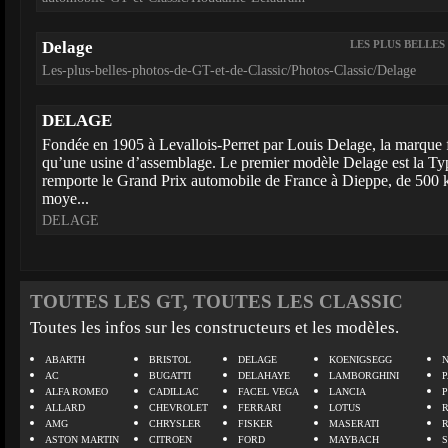
Delage
LES PLUS BELLES
Les-plus-belles-photos-de-GT-et-de-Classic/Photos-Classic/Delage
DELAGE
Fondée en 1905 à Levallois-Perret par Louis Delage, la marque f
qu’une usine d’assemblage. Le premier modèle Delage est la T
remporte le Grand Prix automobile de France à Dieppe, de 500
moye...
DELAGE
TOUTES LES GT, TOUTES LES CLASSIC
Toutes les infos sur les constructeurs et les modèles.
ABARTH
BRISTOL
DELAGE
KOENIGSEGG
N
AC
BUGATTI
DELAHAYE
LAMBORGHINI
P
ALFA ROMEO
CADILLAC
FACEL VEGA
LANCIA
ALLARD
CHEVROLET
FERRARI
LOTUS
AMG
CHRYSLER
FISKER
MASERATI
ASTON MARTIN
CITROEN
FORD
MAYBACH