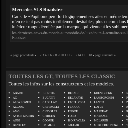
Mercedes SLS Roadster
Car si le «Papillon» perd fort logiquement ses ailes en même temps
n’en restent pas moins terriblement désirables, plus encore dans 
intérieur rouge dévoilée par la marque, qui viennent les sublimer.
les-dernieres-news-du-monde-automobile-de-luxe/toute-l-actualite-su
Roadster
« page précédente
-
1
2
3
4
5
6
7
8
9
10
11
12
13
14
15
...
18
-
page suivante »
TOUTES LES GT, TOUTES LES CLASSIC
Toutes les infos sur les constructeurs et les modèles.
ABARTH
BRISTOL
DELAGE
KOENIGSEGG
N
AC
BUGATTI
DELAHAYE
LAMBORGHINI
P
ALFA ROMEO
CADILLAC
FACEL VEGA
LANCIA
ALLARD
CHEVROLET
FERRARI
LOTUS
AMG
CHRYSLER
FISKER
MASERATI
ASTON MARTIN
CITROEN
FORD
MAYBACH
AUDI
COOPER
ISO RIVOLTA
MCLAREN
BENTLEY
DAIMLER
JAGUAR
MERCEDES BENZ