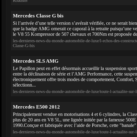
Roadster
Mercedes Classe G bis
Si l’arrivée d’une telle version s’avérait vérifiée, ce ne serait bie
que la badge AMG ornerait ce caporal à la retraite puisqu’une v
le V8 55 Kompressor de 507 chevaux et 700Nm est proposée dep
les-dernieres-news-du-monde-automobile-de-luxe/l-echos-des-construc
Classe-G-bis
Mercedes SLS AMG
Le Papillon peut en effet désormais accueillir la suspension sp
entre la déclinaison de série et l’AMG Performance, cette suspen
électroniquement offre trois modes de comportement, Comfort, S
sélectionn...
les-dernieres-news-du-monde-automobile-de-luxe/toute-l-actualite-s
Mercedes E500 2012
Principalement vendue en motorisations 4 et 6 cylindres, la Clas
plus de 20 ans en V8 5L, une lignée initiée par la fameuse 500
1990.Conçue et fabriquée avec l’aide de Porsche, cette "banale" b
les-dernieres-news-du-monde-automobile-de-luxe/toute-l-actualite-su