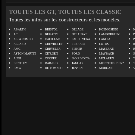
TOUTES LES GT, TOUTES LES CLASSIC
Toutes les infos sur les constructeurs et les modèles.
ABARTH
BRISTOL
DELAGE
KOENIGSEGG
N
AC
BUGATTI
DELAHAYE
LAMBORGHINI
P
ALFA ROMEO
CADILLAC
FACEL VEGA
LANCIA
ALLARD
CHEVROLET
FERRARI
LOTUS
AMG
CHRYSLER
FISKER
MASERATI
ASTON MARTIN
CITROEN
FORD
MAYBACH
AUDI
COOPER
ISO RIVOLTA
MCLAREN
BENTLEY
DAIMLER
JAGUAR
MERCEDES BENZ
BMW
DE TOMASO
JENSEN
MORGAN