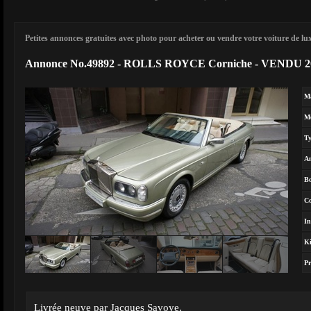
Petites annonces gratuites avec photo pour acheter ou vendre votre voiture de luxe
Annonce No.49892 - ROLLS ROYCE Corniche - VENDU 2
M
M
T
A
Bo
Co
In
Ki
Pr
Livrée neuve par Jacques Savoye.