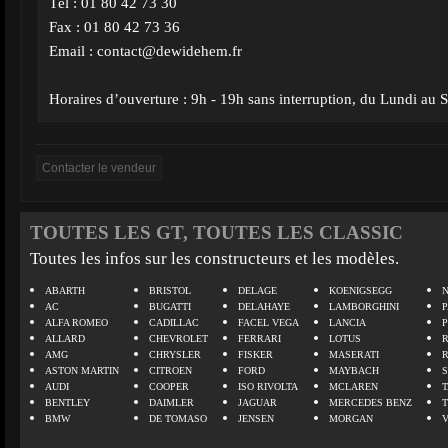
Tél : 01 80 42 73 30
Fax : 01 80 42 73 36
Email :
contact@dewidehem.fr
Horaires d’ouverture : 9h - 19h sans interruption, du Lundi au
TOUTES LES GT, TOUTES LES CLASSIC
Toutes les infos sur les constructeurs et les modèles.
ABARTH
BRISTOL
DELAGE
KOENIGSEGG
N
AC
BUGATTI
DELAHAYE
LAMBORGHINI
P
ALFA ROMEO
CADILLAC
FACEL VEGA
LANCIA
ALLARD
CHEVROLET
FERRARI
LOTUS
AMG
CHRYSLER
FISKER
MASERATI
ASTON MARTIN
CITROEN
FORD
MAYBACH
AUDI
COOPER
ISO RIVOLTA
MCLAREN
BENTLEY
DAIMLER
JAGUAR
MERCEDES BENZ
BMW
DE TOMASO
JENSEN
MORGAN