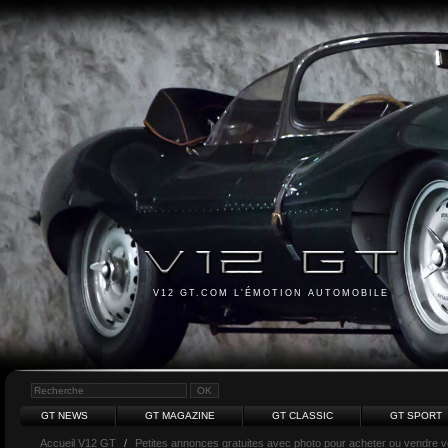
V12 GT.COM L'ÉMOTION AUTOMOBILE
GT NEWS
GT MAGAZINE
GT CLASSIC
GT SPORT
Accueil V12 GT
/
Petites annonces gratuites avec photo pour acheter ou vendre vot