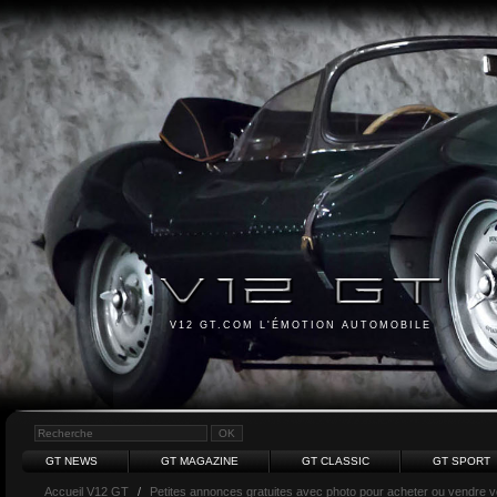
V12 GT.COM L'ÉMOTION AUTOMOBILE
GT NEWS
GT MAGAZINE
GT CLASSIC
GT SPORT
Accueil V12 GT
/
Petites annonces gratuites avec photo pour acheter ou vendre vot