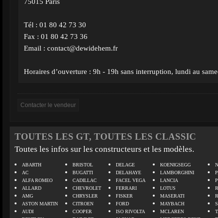
75015 Paris
Tél : 01 80 42 73 30
Fax : 01 80 42 73 36
Email :
contact@dewidehem.fr
Horaires d’ouverture : 9h - 19h sans interruption, lundi au same
TOUTES LES GT, TOUTES LES CLASSIC
Toutes les infos sur les constructeurs et les modèles.
ABARTH
BRISTOL
DELAGE
KOENIGSEGG
N
AC
BUGATTI
DELAHAYE
LAMBORGHINI
P
ALFA ROMEO
CADILLAC
FACEL VEGA
LANCIA
ALLARD
CHEVROLET
FERRARI
LOTUS
AMG
CHRYSLER
FISKER
MASERATI
ASTON MARTIN
CITROEN
FORD
MAYBACH
AUDI
COOPER
ISO RIVOLTA
MCLAREN