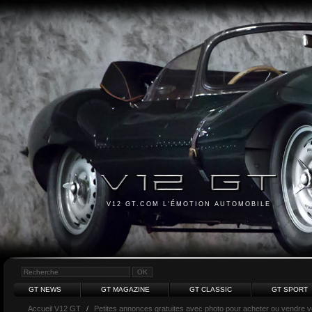
V12 GT.COM L'ÉMOTION AUTOMOBILE
GT NEWS
GT MAGAZINE
GT CLASSIC
GT SPORT
Accueil V12 GT
/
Petites annonces gratuites avec photo pour acheter ou vendre vot