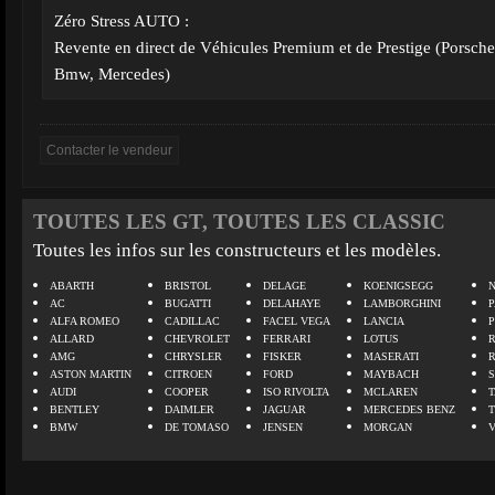
Zéro Stress AUTO :
Revente en direct de Véhicules Premium et de Prestige (Porsche
Bmw, Mercedes)
TOUTES LES GT, TOUTES LES CLASSIC
Toutes les infos sur les constructeurs et les modèles.
ABARTH
BRISTOL
DELAGE
KOENIGSEGG
N
AC
BUGATTI
DELAHAYE
LAMBORGHINI
P
ALFA ROMEO
CADILLAC
FACEL VEGA
LANCIA
ALLARD
CHEVROLET
FERRARI
LOTUS
AMG
CHRYSLER
FISKER
MASERATI
ASTON MARTIN
CITROEN
FORD
MAYBACH
AUDI
COOPER
ISO RIVOLTA
MCLAREN
BENTLEY
DAIMLER
JAGUAR
MERCEDES BENZ
BMW
DE TOMASO
JENSEN
MORGAN