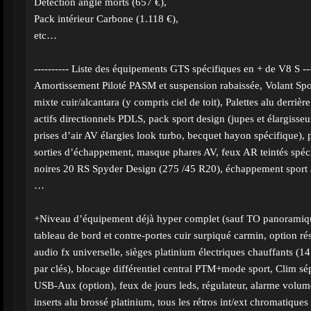
Détection angle morts (657 €),
Pack intérieur Carbone (1.118 €),
etc…
---------- Liste des équipements GTS spécifiques en + de V8 S ---
Amortissement Piloté PASM et suspension rabaissée, Volant Spor
mixte cuir/alcantara (y compris ciel de toit), Palettes alu derriè
actifs directionnels PDLS, pack sport design (jupes et élargisseur
prises d’air AV élargies look turbo, becquet hayon spécifique), 
sorties d’échappement, masque phares AV, feux AR teintés spéci
noires 20 RS Spyder Design (275 /45 R20), échappement sport 
…
+Niveau d’équipement déjà hyper complet (sauf TO panoramiqu
tableau de bord et contre-portes cuir surpiqué carmin, option rés
audio fx universelle, sièges platinium électriques chauffants (1
par clés), blocage différentiel central PTM+mode sport, Clim sé
USB-Aux (option), feux de jours leds, régulateur, alarme volumé
inserts alu brossé platinium, tous les rétros int/ext chromatique