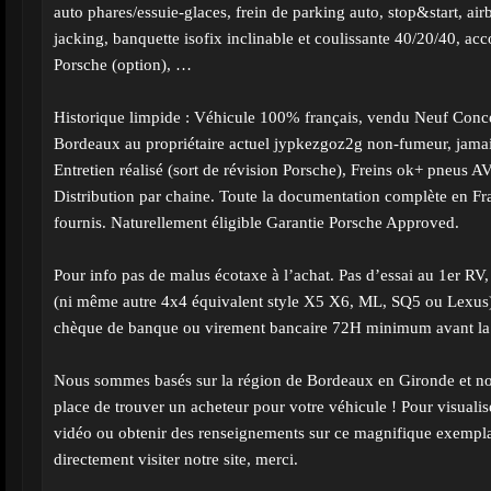
auto phares/essuie-glaces, frein de parking auto, stop&start, airb
jacking, banquette isofix inclinable et coulissante 40/20/40, ac
Porsche (option), …
Historique limpide : Véhicule 100% français, vendu Neuf Conc
Bordeaux au propriétaire actuel jypkezgoz2g non-fumeur, jamai
Entretien réalisé (sort de révision Porsche), Freins ok+ pneus
Distribution par chaine. Toute la documentation complète en Fra
fournis. Naturellement éligible Garantie Porsche Approved.
Pour info pas de malus écotaxe à l’achat. Pas d’essai au 1er RV
(ni même autre 4x4 équivalent style X5 X6, ML, SQ5 ou Lexus)
chèque de banque ou virement bancaire 72H minimum avant la
Nous sommes basés sur la région de Bordeaux en Gironde et no
place de trouver un acheteur pour votre véhicule ! Pour visuali
vidéo ou obtenir des renseignements sur ce magnifique exempla
directement visiter notre site, merci.