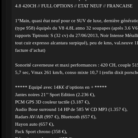
4.8 420CH // FULL OPTIONS // ETAT NEUF // FRANCAISE
1°Main, quasi état neuf pour ce SUV de luxe, dernière générat
(type 958) équipés du V8 4.8L atmo 32 soupapes (après 3.6 V6
rapports Tiptronic S (32 cv) du 27/06/2013, Noir Intense Métall
tout cuir expresso alcantara surpiqué), peu de kms, val.neuve 1
facture d’achat)
Sonorité caverneuse et maxi performances : 420 CH, couple 51
5,7 sec, Vmax 261 km/h, conso mixte 10,7 l (enfin dixit porsc
***** Equipé avec 14K€ d’options en + *****
Jantes noires 21’’ Sport Edition (2.236 €),
PCM GPS 3D couleur tactile (3.187 €),
Audio Bose surround 14 HP de 585 W CD MP3 (1.357 €),
Radars AV/AR (997 €), Bluetooth (657 €),
Hayon auto (657 €),
Pack Sport chrono (358 €),