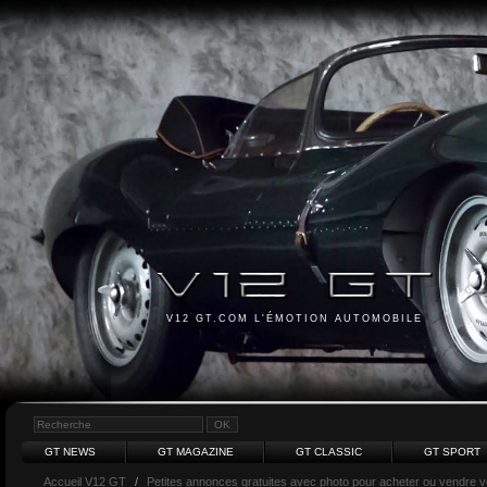
V12 GT.COM L'ÉMOTION AUTOMOBILE
GT NEWS
GT MAGAZINE
GT CLASSIC
GT SPORT
Accueil V12 GT
/
Petites annonces gratuites avec photo pour acheter ou vendre vot