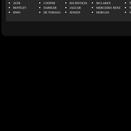
AUDI
COOPER
ISO RIVOLTA
MCLAREN
BENTLEY
DAIMLER
JAGUAR
MERCEDES BENZ
BMW
DE TOMASO
JENSEN
MORGAN