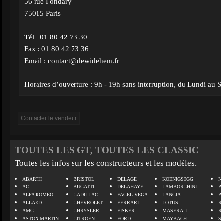
56 rue Fondary
75015 Paris
Tél : 01 80 42 73 30
Fax : 01 80 42 73 36
Email :
contact@dewidehem.fr
Horaires d’ouverture : 9h - 19h sans interruption, du Lundi au
TOUTES LES GT, TOUTES LES CLASSIC
Toutes les infos sur les constructeurs et les modèles.
ABARTH
BRISTOL
DELAGE
KOENIGSEGG
N
AC
BUGATTI
DELAHAYE
LAMBORGHINI
P
ALFA ROMEO
CADILLAC
FACEL VEGA
LANCIA
ALLARD
CHEVROLET
FERRARI
LOTUS
AMG
CHRYSLER
FISKER
MASERATI
ASTON MARTIN
CITROEN
FORD
MAYBACH