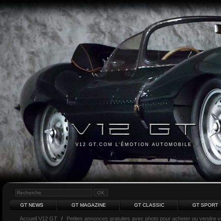
V12 GT.COM L'ÉMOTION AUTOMOBILE
GT NEWS
GT MAGAZINE
GT CLASSIC
GT SPORT
Accueil V12 GT
/
Petites annonces gratuites avec photo pour acheter ou vendre vot