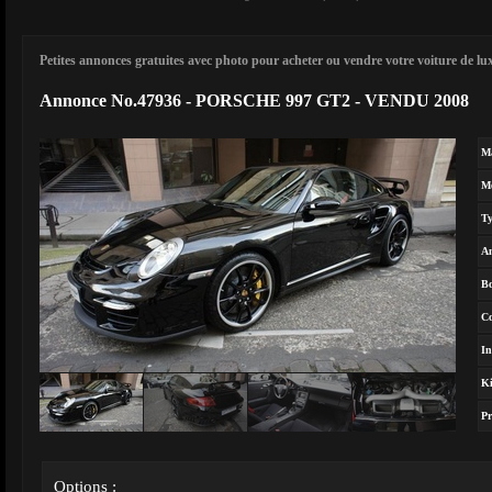
Petites annonces gratuites avec photo pour acheter ou vendre votre voiture de luxe
Annonce No.47936 - PORSCHE 997 GT2 - VENDU 2008
M
M
T
A
Bo
Co
In
Ki
Pr
Options :