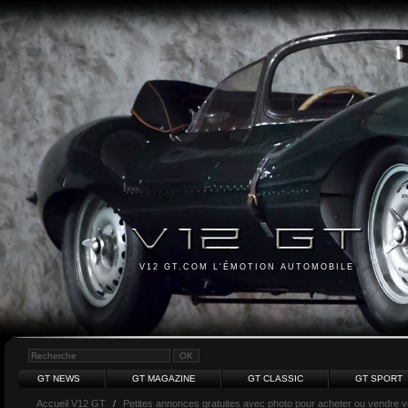
V12 GT.COM L'ÉMOTION AUTOMOBILE
GT NEWS
GT MAGAZINE
GT CLASSIC
GT SPORT
Accueil V12 GT
/
Petites annonces gratuites avec photo pour acheter ou vendre vot