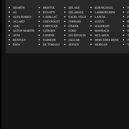
ABARTH
BRISTOL
DELAGE
KOENIGSEGG
N
AC
BUGATTI
DELAHAYE
LAMBORGHINI
P
ALFA ROMEO
CADILLAC
FACEL VEGA
LANCIA
ALLARD
CHEVROLET
FERRARI
LOTUS
AMG
CHRYSLER
FISKER
MASERATI
ASTON MARTIN
CITROEN
FORD
MAYBACH
AUDI
COOPER
ISO RIVOLTA
MCLAREN
BENTLEY
DAIMLER
JAGUAR
MERCEDES BENZ
BMW
DE TOMASO
JENSEN
MORGAN