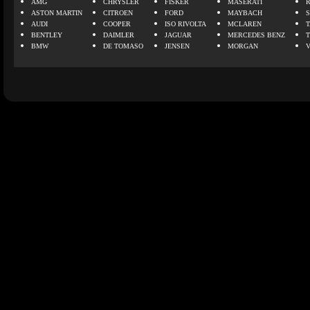
AMG
CHRYSLER
FISKER
MASERATI
ASTON MARTIN
CITROEN
FORD
MAYBACH
AUDI
COOPER
ISO RIVOLTA
MCLAREN
BENTLEY
DAIMLER
JAGUAR
MERCEDES BENZ
BMW
DE TOMASO
JENSEN
MORGAN