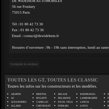
DE WIDEHEM AUTOMOBILES
56 rue Fondary
75015 Paris
Tél : 01 80 42 73 30
Fax : 01 80 42 73 36
Email :
contact@dewidehem.fr
Horaires d’ouverture : 9h - 19h sans interruption, lundi au same
TOUTES LES GT, TOUTES LES CLASSIC
Toutes les infos sur les constructeurs et les modèles.
ABARTH
BRISTOL
DELAGE
KOENIGSEGG
N
AC
BUGATTI
DELAHAYE
LAMBORGHINI
P
ALFA ROMEO
CADILLAC
FACEL VEGA
LANCIA
ALLARD
CHEVROLET
FERRARI
LOTUS