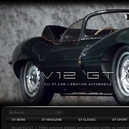
V12 GT.COM L'ÉMOTION AUTOMOBILE
GT NEWS
GT MAGAZINE
GT CLASSIC
GT SPORT
Accueil V12 GT
/
Petites annonces gratuites avec photo pour acheter ou vendre vot