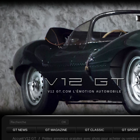
V12 GT.COM L'ÉMOTION AUTOMOBILE
GT NEWS
GT MAGAZINE
GT CLASSIC
GT SPORT
Accueil V12 GT
/
Petites annonces gratuites avec photo pour acheter ou vendre vot