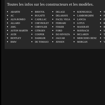
Toutes les infos sur les constructeurs et les modèles.
ABARTH
BRISTOL
DELAGE
KOENIGSEGG
N
AC
BUGATTI
DELAHAYE
LAMBORGHINI
P
ALFA ROMEO
CADILLAC
FACEL VEGA
LANCIA
ALLARD
CHEVROLET
FERRARI
LOTUS
AMG
CHRYSLER
FISKER
MASERATI
ASTON MARTIN
CITROEN
FORD
MAYBACH
AUDI
COOPER
ISO RIVOLTA
MCLAREN
BENTLEY
DAIMLER
JAGUAR
MERCEDES BENZ
BMW
DE TOMASO
JENSEN
MORGAN