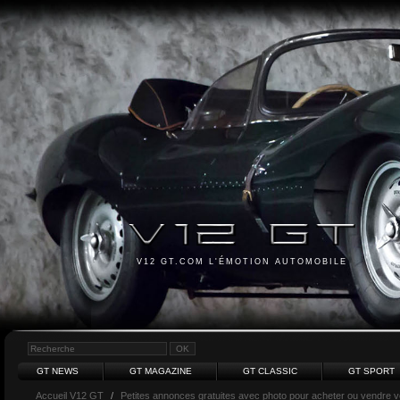
V12 GT.COM L'ÉMOTION AUTOMOBILE
GT NEWS
GT MAGAZINE
GT CLASSIC
GT SPORT
Accueil V12 GT
/
Petites annonces gratuites avec photo pour acheter ou vendre vot