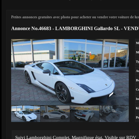
Petites annonces gratuites avec photo pour acheter ou vendre votre voiture de luxe
Annonce No.46683 - LAMBORGHINI Gallardo SL - VEND
M
M
T
A
Bo
Co
In
Ki
Pr
Suivi Lamborghini Complet, Magnifique état, Visible sur RDV