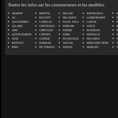
Toutes les infos sur les constructeurs et les modèles.
ABARTH
BRISTOL
DELAGE
KOENIGSEGG
N
AC
BUGATTI
DELAHAYE
LAMBORGHINI
P
ALFA ROMEO
CADILLAC
FACEL VEGA
LANCIA
ALLARD
CHEVROLET
FERRARI
LOTUS
AMG
CHRYSLER
FISKER
MASERATI
ASTON MARTIN
CITROEN
FORD
MAYBACH
AUDI
COOPER
ISO RIVOLTA
MCLAREN
BENTLEY
DAIMLER
JAGUAR
MERCEDES BENZ
BMW
DE TOMASO
JENSEN
MORGAN