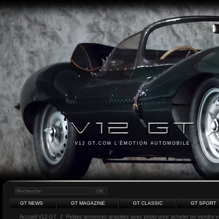
V12 GT.COM L'ÉMOTION AUTOMOBILE
GT NEWS
GT MAGAZINE
GT CLASSIC
GT SPORT
Accueil V12 GT
/
Petites annonces gratuites avec photo pour acheter ou vendre vot