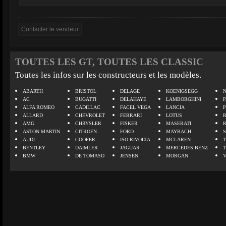
TOUTES LES GT, TOUTES LES CLASSIC
Toutes les infos sur les constructeurs et les modèles.
ABARTH
BRISTOL
DELAGE
KOENIGSEGG
N
AC
BUGATTI
DELAHAYE
LAMBORGHINI
P
ALFA ROMEO
CADILLAC
FACEL VEGA
LANCIA
ALLARD
CHEVROLET
FERRARI
LOTUS
AMG
CHRYSLER
FISKER
MASERATI
ASTON MARTIN
CITROEN
FORD
MAYBACH
AUDI
COOPER
ISO RIVOLTA
MCLAREN
BENTLEY
DAIMLER
JAGUAR
MERCEDES BENZ
BMW
DE TOMASO
JENSEN
MORGAN