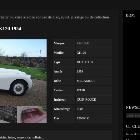
BRM
eter ou vendre votre voiture de luxe, sport, prestige ou de collection
K120 1954
Marque
JAGUAR
Modèle
XK120
Type
ROADSTER
Année
1954
Boîte
MECANIQUE
Couleur
IVOIR
Intérieur
CUIR ROUGE
NEWSLET
Kilométrage
0 km
Prix
120000 €
GT CL
Nom d'uti
cité, freins, suspension, sellerie...