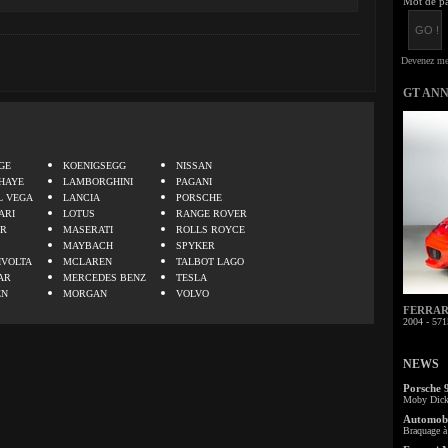
Mot de pa
GT AN
.
GE
KOENIGSEGG
NISSAN
HAYE
LAMBORGHINI
PAGANI
L VEGA
LANCIA
PORSCHE
ARI
LOTUS
RANGE ROVER
ER
MASERATI
ROLLS ROYCE
MAYBACH
SPYKER
IVOLTA
MCLAREN
TALBOT LAGO
AR
MERCEDES BENZ
TESLA
EN
MORGAN
VOLVO
FERRARI 
2004 - 571
NEWS
Porsche 
Moby Dick 
Automobi
Braquage à 