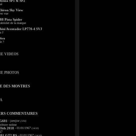
Monza SP1 & SP2
sé
Chiron Sky View
vec vue
88 Pista Spider
abriolet de la marque
ini Aventador LP770-4 SVJ
u J
Divo
le ?
IE VIDEOS
IE PHOTOS
TE DES MONTRES
A
ERS COMMENTAIRES
 G601
- jamijoe
(5/04)
oiture suisse
fith 2018
- 01/01/1967
(14/10)
67
991 GT2 RS
- 01/01/1967
(14/10)