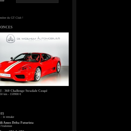
sse
NONCES
- 360 Challenge Stradale Coupé
50 km - 159900 €
935
: le remake
li Amos Delta Futurista
l'italienne