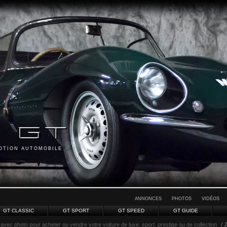
MOTION AUTOMOBILE
ANNONCES
PHOTOS
VIDÉOS
GT CLASSIC
GT SPORT
GT SPEED
GT GUIDE
avec photo pour acheter ou vendre votre voiture de luxe, sport, prestige ou de collection
/ 