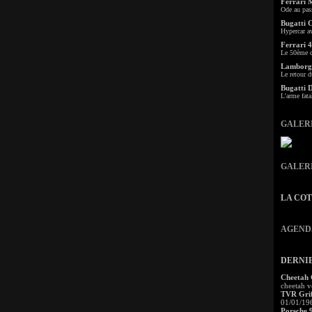
Ferrari 
Ode au pas
Bugatti 
Hypercar a
Ferrari 4
Le 50ème c
Lamborgh
Le retour d
Bugatti 
L'arme fata
GALER
GALER
LA CO
AGEND
DERNI
Cheetah
cheetah v
TVR Grif
01/01/19
Porsche 