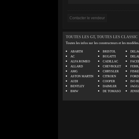
TOUTES LES GT, TOUTES LES CLASSIC
Toutes les infos sur les constructeurs et les modèles
ABARTH
BRISTOL
DELA
AC
BUGATTI
DELA
ALFA ROMEO
CADILLAC
FACE
ALLARD
CHEVROLET
FERR
AMG
CHRYSLER
FISK
ASTON MARTIN
CITROEN
FORD
AUDI
COOPER
ISO R
BENTLEY
DAIMLER
JAGU
BMW
DE TOMASO
JENS