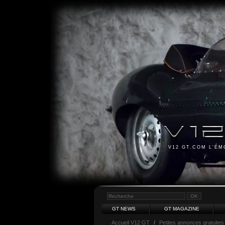
V12 GT.COM L'É
GT NEWS
GT MAGAZINE
Accueil V12 GT
/
Petites annonces gratuites 