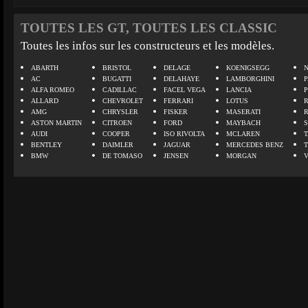
TOUTES LES GT, TOUTES LES CLASSIC
Toutes les infos sur les constructeurs et les modèles.
ABARTH
BRISTOL
DELAGE
KOENIGSEGG
N
AC
BUGATTI
DELAHAYE
LAMBORGHINI
P
ALFA ROMEO
CADILLAC
FACEL VEGA
LANCIA
ALLARD
CHEVROLET
FERRARI
LOTUS
AMG
CHRYSLER
FISKER
MASERATI
ASTON MARTIN
CITROEN
FORD
MAYBACH
AUDI
COOPER
ISO RIVOLTA
MCLAREN
BENTLEY
DAIMLER
JAGUAR
MERCEDES BENZ
BMW
DE TOMASO
JENSEN
MORGAN