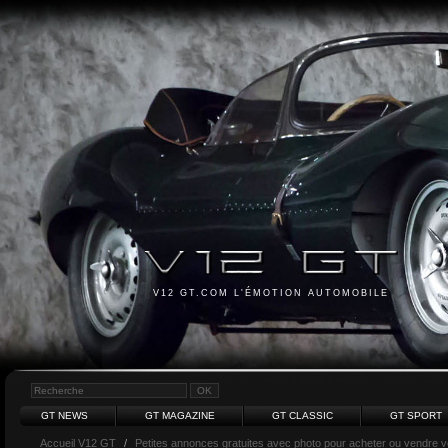
V12 GT.COM L'ÉMOTION AUTOMOBILE
GT NEWS
GT MAGAZINE
GT CLASSIC
GT SPORT
Accueil V12 GT
/
Petites annonces gratuites avec photo pour acheter ou vendre vot