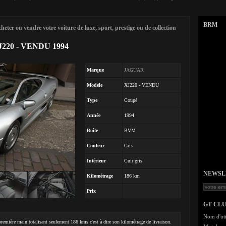
BRM
eter ou vendre votre voiture de luxe, sport, prestige ou de collection
J220 - VENDU 1994
Marque
JAGUAR
Modèle
XJ220 - VENDU
Type
Coupé
Année
1994
Boîte
BVM
Couleur
Gris
Intérieur
Cuir gris
NEWSLET
Kilométrage
186 km
Prix
GT CL
Nom d'uti
remière main totalisant seulement 186 kms c'est à dire son kilométrage de livraison.