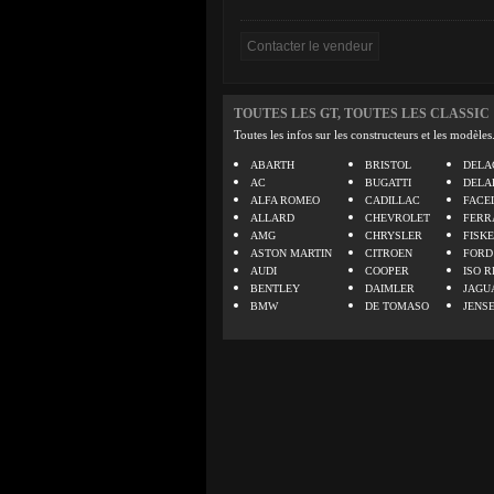
TOUTES LES GT, TOUTES LES CLASSIC
Toutes les infos sur les constructeurs et les modèles
ABARTH
BRISTOL
DELA
AC
BUGATTI
DELA
ALFA ROMEO
CADILLAC
FACE
ALLARD
CHEVROLET
FERR
AMG
CHRYSLER
FISK
ASTON MARTIN
CITROEN
FORD
AUDI
COOPER
ISO R
BENTLEY
DAIMLER
JAGU
BMW
DE TOMASO
JENS