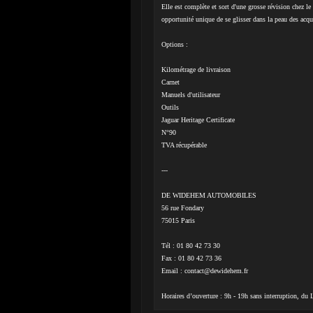
Elle est complète et sort d'une grosse révision chez l
opportunité unique de se glisser dans la peau des acqu
Options :
Kilométrage de livraison
Carnet
Manuels d'utilisateur
Outils
Jaguar Heritage Certificate
N°90
TVA récupérable
---
DE WIDEHEM AUTOMOBILES
56 rue Fondary
75015 Paris
Tél : 01 80 42 73 30
Fax : 01 80 42 73 36
Email :
contact@dewidehem.fr
Horaires d’ouverture : 9h - 19h sans interruption, du