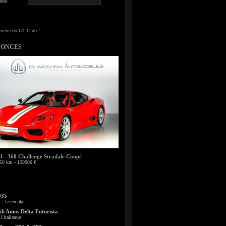
sse
NONCES
- 360 Challenge Stradale Coupé
50 km - 159900 €
935
: le remake
li Amos Delta Futurista
l'italienne