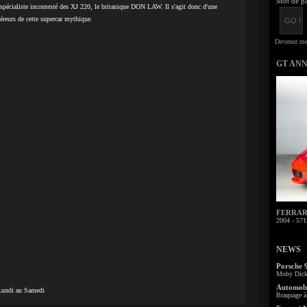
Mot de pa
e spécialiste incontesté des XJ 220, le britanique DON LAW. Il s'agit donc d'une
éreurs de cette supercar mythique.
GT AN
FERRARI 
2004 - 571
NEWS
Porsche 
Moby Dick 
Automobi
 Lundi au Samedi
Braquage à 