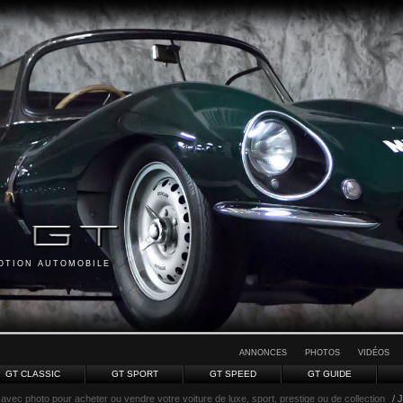
MOTION AUTOMOBILE
ANNONCES
PHOTOS
VIDÉOS
GT CLASSIC
GT SPORT
GT SPEED
GT GUIDE
avec photo pour acheter ou vendre votre voiture de luxe, sport, prestige ou de collection
/ 