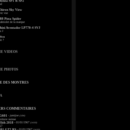
Monza SP1 & SP2
sé
Chiron Sky View
vec vue
88 Pista Spider
abriolet de la marque
ini Aventador LP770-4 SVJ
u J
Divo
le ?
IE VIDEOS
IE PHOTOS
TE DES MONTRES
A
ERS COMMENTAIRES
 G601
- jamijoe
(5/04)
oiture suisse
fith 2018
- 01/01/1967
(14/10)
67
991 GT2 RS
- 01/01/1967
(14/10)