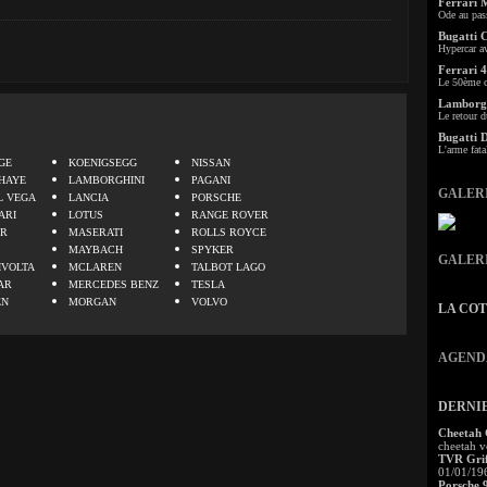
Ferrari 
Ode au pas
Bugatti 
Hypercar a
Ferrari 4
Le 50ème c
Lamborgh
Le retour d
.
Bugatti 
L'arme fata
GE
KOENIGSEGG
NISSAN
HAYE
LAMBORGHINI
PAGANI
GALER
L VEGA
LANCIA
PORSCHE
ARI
LOTUS
RANGE ROVER
ER
MASERATI
ROLLS ROYCE
MAYBACH
SPYKER
GALER
IVOLTA
MCLAREN
TALBOT LAGO
AR
MERCEDES BENZ
TESLA
EN
MORGAN
VOLVO
LA CO
AGEND
DERNI
Cheetah
cheetah v
TVR Grif
01/01/19
Porsche 