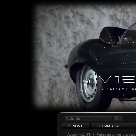
V12 GT.COM L'É
GT NEWS
GT MAGAZINE
Accueil V12 GT
/
Petites annonces gratuites 