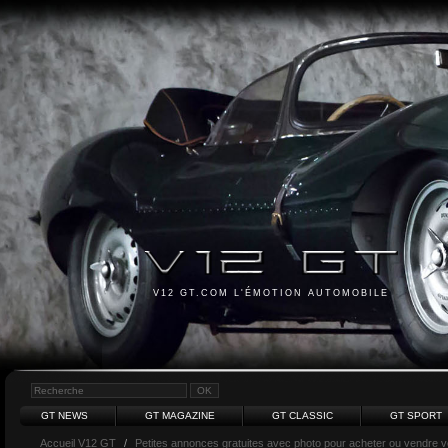
V12 GT.COM L'ÉMOTION AUTOMOBILE
GT NEWS
GT MAGAZINE
GT CLASSIC
GT SPORT
Accueil V12 GT
/
Petites annonces gratuites avec photo pour acheter ou vendre vot