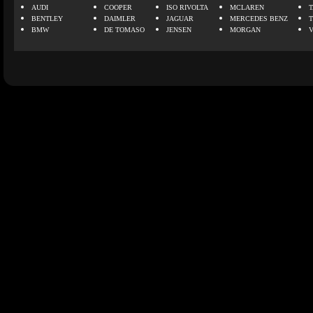
AUDI
COOPER
ISO RIVOLTA
MCLAREN
BENTLEY
DAIMLER
JAGUAR
MERCEDES BENZ
BMW
DE TOMASO
JENSEN
MORGAN