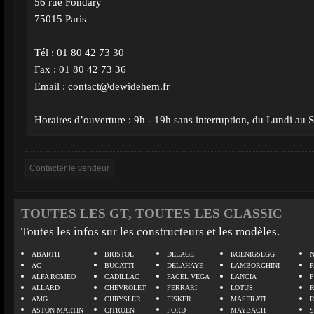
56 rue Fondary
75015 Paris
Tél : 01 80 42 73 30
Fax : 01 80 42 73 36
Email :
contact@dewidehem.fr
Horaires d’ouverture : 9h - 19h sans interruption, du Lundi au
TOUTES LES GT, TOUTES LES CLASSIC
Toutes les infos sur les constructeurs et les modèles.
ABARTH
BRISTOL
DELAGE
KOENIGSEGG
N
AC
BUGATTI
DELAHAYE
LAMBORGHINI
P
ALFA ROMEO
CADILLAC
FACEL VEGA
LANCIA
ALLARD
CHEVROLET
FERRARI
LOTUS
AMG
CHRYSLER
FISKER
MASERATI
ASTON MARTIN
CITROEN
FORD
MAYBACH