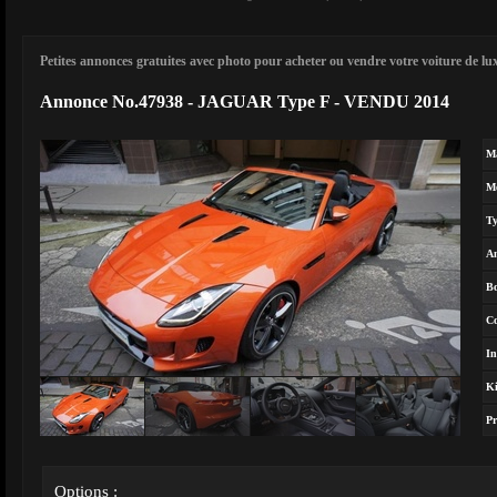
Petites annonces gratuites avec photo pour acheter ou vendre votre voiture de luxe
Annonce No.47938 - JAGUAR Type F - VENDU 2014
M
M
T
A
Bo
Co
In
Ki
Pr
Options :