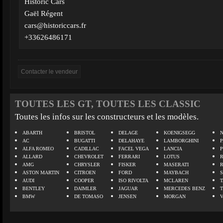
Historic Cars
Gaël Régent
cars@historiccars.fr
+33626486171
TOUTES LES GT, TOUTES LES CLASSIC
Toutes les infos sur les constructeurs et les modèles.
ABARTH
BRISTOL
DELAGE
KOENIGSEGG
N
AC
BUGATTI
DELAHAYE
LAMBORGHINI
P
ALFA ROMEO
CADILLAC
FACEL VEGA
LANCIA
ALLARD
CHEVROLET
FERRARI
LOTUS
AMG
CHRYSLER
FISKER
MASERATI
ASTON MARTIN
CITROEN
FORD
MAYBACH
AUDI
COOPER
ISO RIVOLTA
MCLAREN
BENTLEY
DAIMLER
JAGUAR
MERCEDES BENZ
BMW
DE TOMASO
JENSEN
MORGAN