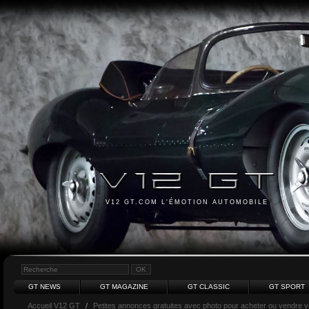
V12 GT.COM L'ÉMOTION AUTOMOBILE
GT NEWS
GT MAGAZINE
GT CLASSIC
GT SPORT
Accueil V12 GT
/
Petites annonces gratuites avec photo pour acheter ou vendre vot