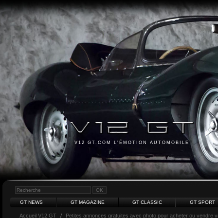
V12 GT.COM L'ÉMOTION AUTOMOBILE
GT NEWS
GT MAGAZINE
GT CLASSIC
GT SPORT
Accueil V12 GT
/
Petites annonces gratuites avec photo pour acheter ou vendre vot