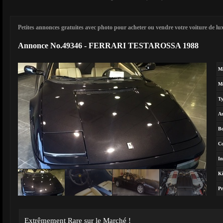
Petites annonces gratuites avec photo pour acheter ou vendre votre voiture de luxe
Annonce No.49346 - FERRARI TESTAROSSA 1988
M
M
T
A
Bo
Co
In
Ki
Pr
Extrêmement Rare sur le Marché !