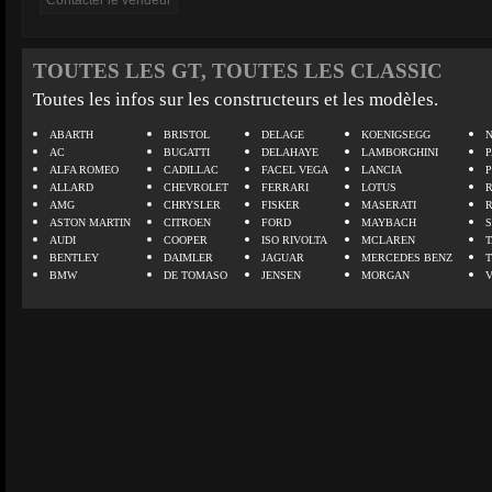
TOUTES LES GT, TOUTES LES CLASSIC
Toutes les infos sur les constructeurs et les modèles.
ABARTH
BRISTOL
DELAGE
KOENIGSEGG
N
AC
BUGATTI
DELAHAYE
LAMBORGHINI
P
ALFA ROMEO
CADILLAC
FACEL VEGA
LANCIA
ALLARD
CHEVROLET
FERRARI
LOTUS
AMG
CHRYSLER
FISKER
MASERATI
ASTON MARTIN
CITROEN
FORD
MAYBACH
AUDI
COOPER
ISO RIVOLTA
MCLAREN
BENTLEY
DAIMLER
JAGUAR
MERCEDES BENZ
BMW
DE TOMASO
JENSEN
MORGAN