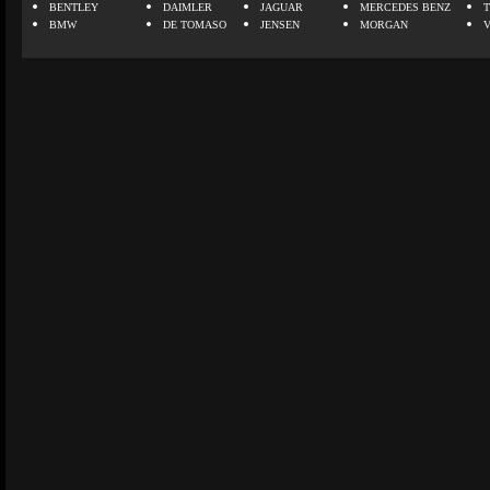
BENTLEY
DAIMLER
JAGUAR
MERCEDES BENZ
BMW
DE TOMASO
JENSEN
MORGAN