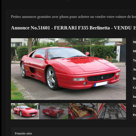
Petites annonces gratuites avec photo pour acheter ou vendre votre voiture de luxe
Annonce No.51601 - FERRARI F335 Berlinetta - VENDU 1
M
M
T
A
Bo
Co
In
Ki
Pr
Première série