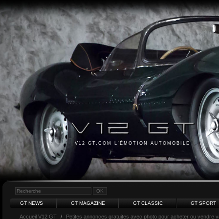
V12 GT.COM L'ÉMOTION AUTOMOBILE
GT NEWS
GT MAGAZINE
GT CLASSIC
GT SPORT
Accueil V12 GT
/
Petites annonces gratuites avec photo pour acheter ou vendre vot