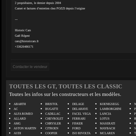
2 propriétaires, le dernier depuis 2004
Carnet et factures d’entretien chez POZZI depuis l’origine
---
Historic Cars
Gaël Régent
cars@historiccars.fr
+33626486171
TOUTES LES GT, TOUTES LES CLASSIC
Toutes les infos sur les constructeurs et les modèles.
ABARTH
BRISTOL
DELAGE
KOENIGSEGG
N
AC
BUGATTI
DELAHAYE
LAMBORGHINI
P
ALFA ROMEO
CADILLAC
FACEL VEGA
LANCIA
ALLARD
CHEVROLET
FERRARI
LOTUS
AMG
CHRYSLER
FISKER
MASERATI
ASTON MARTIN
CITROEN
FORD
MAYBACH
AUDI
COOPER
ISO RIVOLTA
MCLAREN