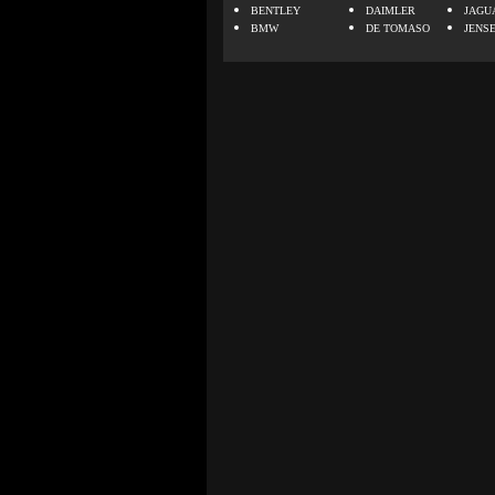
BENTLEY
DAIMLER
JAGU
BMW
DE TOMASO
JENS