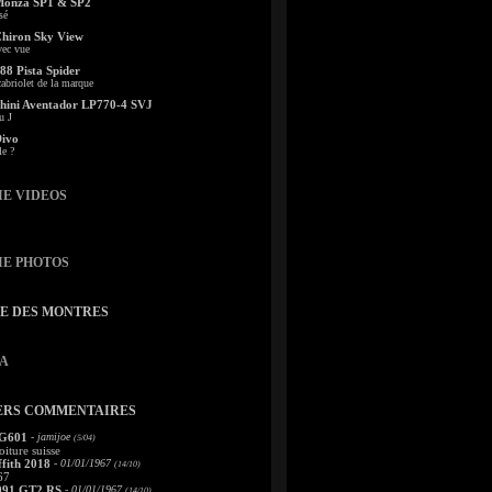
Monza SP1 & SP2
sé
Chiron Sky View
vec vue
88 Pista Spider
abriolet de la marque
ini Aventador LP770-4 SVJ
u J
Divo
le ?
IE VIDEOS
IE PHOTOS
TE DES MONTRES
A
ERS COMMENTAIRES
 G601
- jamijoe
(5/04)
oiture suisse
fith 2018
- 01/01/1967
(14/10)
67
991 GT2 RS
- 01/01/1967
(14/10)