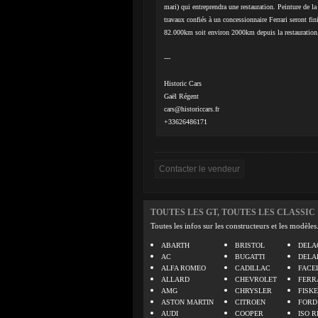
mari) qui entreprendra une restauration. Peinture de la 
travaux confiés à un concessionnaire Ferrari seront fi
82.000km soit environ 2000km depuis la restauration
---
Historic Cars
Gaël Régent
cars@historiccars.fr
+33626486171
TOUTES LES GT, TOUTES LES CLASSIC
Toutes les infos sur les constructeurs et les modèles
ABARTH
BRISTOL
DELA
AC
BUGATTI
DELA
ALFA ROMEO
CADILLAC
FACE
ALLARD
CHEVROLET
FERR
AMG
CHRYSLER
FISK
ASTON MARTIN
CITROEN
FORD
AUDI
COOPER
ISO R