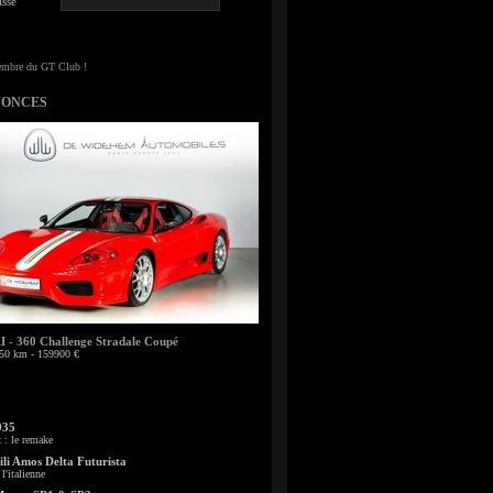
sse
NONCES
- 360 Challenge Stradale Coupé
50 km - 159900 €
935
: le remake
li Amos Delta Futurista
l'italienne