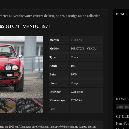
BRM
eter ou vendre votre voiture de luxe, sport, prestige ou de collection
365 GTC/4 - VENDU 1971
Marque
FERRARI
Modèle
365 GTC/4 - VENDU
Type
Coupé
Année
1971
Boîte
BVM
Couleur
Rouge
Intérieur
Cuir beige
NEWSLET
Kilométrage
82000 km
Prix
GT CL
Nom d'uti
 auto en 2000 en Allemagne ou elle devient la propriété d'une femme (cadeau de son