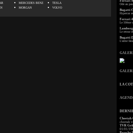
Ferrari 
AR
MERCEDES BENZ
TESLA
Ode au pas
EN
MORGAN
VOLVO
Bugatti 
Hypercar a
Ferrari 4
Le 50ème c
Lamborgh
Le retour d
Bugatti 
L'arme fata
GALER
GALER
LA CO
AGEND
DERNI
Cheetah
cheetah v
TVR Grif
01/01/19
Porsche 