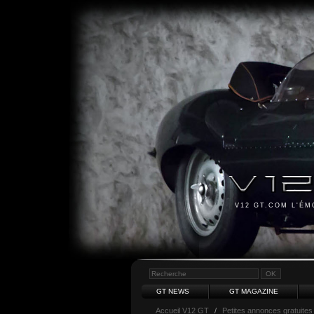
V12 GT.COM L'É
GT NEWS
GT MAGAZINE
Accueil V12 GT
/
Petites annonces gratuites 