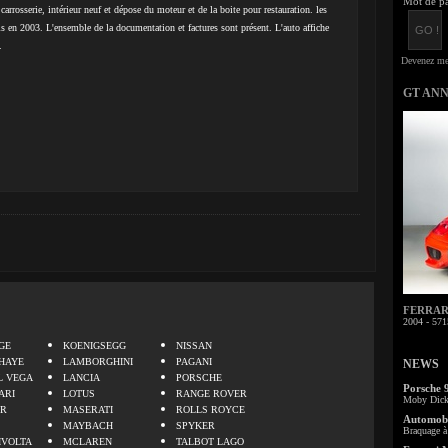
Mot de pa
carrosserie, intérieur neuf et dépose du moteur et de la boite pour restauration. les
nis en 2003. L'ensemble de la documentation et factures sont présent. L'auto affiche
.
GT AN
FERRARI 
.
2004 - 571
GE
KOENIGSEGG
NISSAN
HAYE
LAMBORGHINI
PAGANI
NEWS
L VEGA
LANCIA
PORSCHE
Porsche 
ARI
LOTUS
RANGE ROVER
Moby Dick 
ER
MASERATI
ROLLS ROYCE
Automobi
MAYBACH
SPYKER
Braquage à 
IVOLTA
MCLAREN
TALBOT LAGO