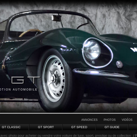
MOTION AUTOMOBILE
ANNONCES
PHOTOS
VIDÉOS
GT CLASSIC
GT SPORT
GT SPEED
GT GUIDE
avec photo pour acheter ou vendre votre voiture de luxe, sport, prestige ou de collection
/ 