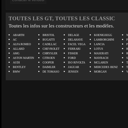
TOUTES LES GT, TOUTES LES CLASSIC
Toutes les infos sur les constructeurs et les modèles.
ABARTH
BRISTOL
DELAGE
KOENIGSEGG
N
AC
BUGATTI
DELAHAYE
LAMBORGHINI
P
ALFA ROMEO
CADILLAC
FACEL VEGA
LANCIA
ALLARD
CHEVROLET
FERRARI
LOTUS
AMG
CHRYSLER
FISKER
MASERATI
ASTON MARTIN
CITROEN
FORD
MAYBACH
AUDI
COOPER
ISO RIVOLTA
MCLAREN
BENTLEY
DAIMLER
JAGUAR
MERCEDES BENZ
BMW
DE TOMASO
JENSEN
MORGAN