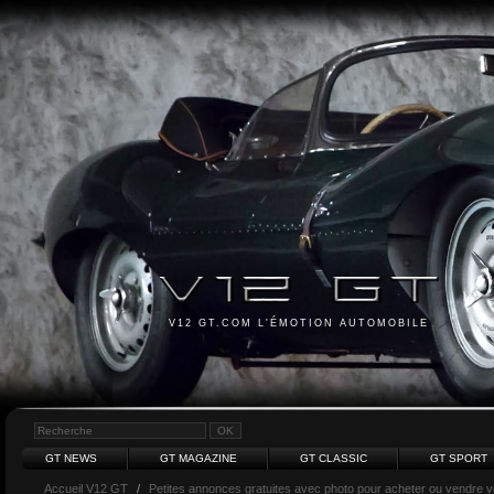
V12 GT.COM L'ÉMOTION AUTOMOBILE
GT NEWS
GT MAGAZINE
GT CLASSIC
GT SPORT
Accueil V12 GT
/
Petites annonces gratuites avec photo pour acheter ou vendre vot