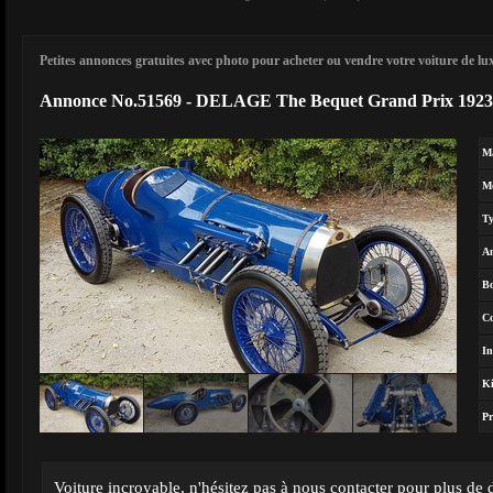
Petites annonces gratuites avec photo pour acheter ou vendre votre voiture de luxe
Annonce No.51569 - DELAGE The Bequet Grand Prix 1923
M
M
T
A
Bo
Co
In
Ki
Pr
Voiture incroyable, n'hésitez pas à nous contacter pour plus de d