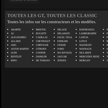
TOUTES LES GT, TOUTES LES CLASSIC
Toutes les infos sur les constructeurs et les modèles.
ABARTH
BRISTOL
DELAGE
KOENIGSEGG
N
AC
BUGATTI
DELAHAYE
LAMBORGHINI
P
ALFA ROMEO
CADILLAC
FACEL VEGA
LANCIA
ALLARD
CHEVROLET
FERRARI
LOTUS
AMG
CHRYSLER
FISKER
MASERATI
ASTON MARTIN
CITROEN
FORD
MAYBACH
AUDI
COOPER
ISO RIVOLTA
MCLAREN
BENTLEY
DAIMLER
JAGUAR
MERCEDES BENZ
BMW
DE TOMASO
JENSEN
MORGAN