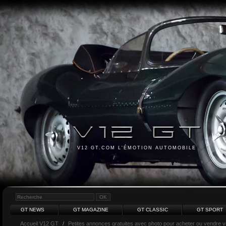
V12 GT.COM L'ÉMOTION AUTOMOBILE
GT NEWS
GT MAGAZINE
GT CLASSIC
GT SPORT
Accueil V12 GT
/
Petites annonces gratuites avec photo pour acheter ou vendre vot