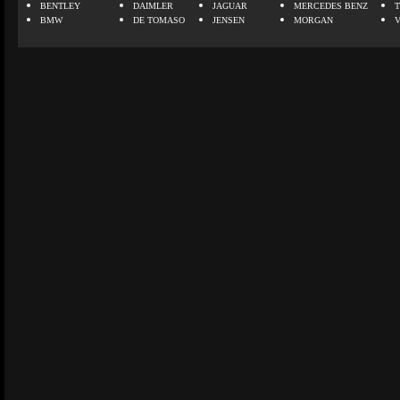
BENTLEY
DAIMLER
JAGUAR
MERCEDES BENZ
BMW
DE TOMASO
JENSEN
MORGAN