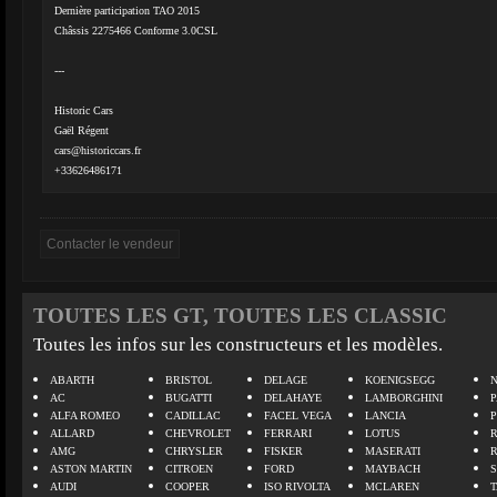
Dernière participation TAO 2015
Châssis 2275466 Conforme 3.0CSL
---
Historic Cars
Gaël Régent
cars@historiccars.fr
+33626486171
TOUTES LES GT, TOUTES LES CLASSIC
Toutes les infos sur les constructeurs et les modèles.
ABARTH
BRISTOL
DELAGE
KOENIGSEGG
N
AC
BUGATTI
DELAHAYE
LAMBORGHINI
P
ALFA ROMEO
CADILLAC
FACEL VEGA
LANCIA
ALLARD
CHEVROLET
FERRARI
LOTUS
AMG
CHRYSLER
FISKER
MASERATI
ASTON MARTIN
CITROEN
FORD
MAYBACH
AUDI
COOPER
ISO RIVOLTA
MCLAREN