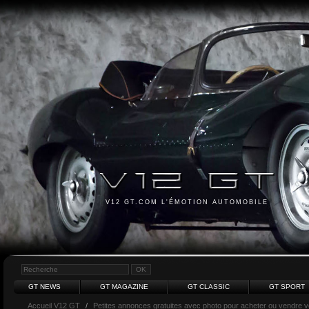
V12 GT.COM L'ÉMOTION AUTOMOBILE
GT NEWS
GT MAGAZINE
GT CLASSIC
GT SPORT
Accueil V12 GT
/
Petites annonces gratuites avec photo pour acheter ou vendre vot