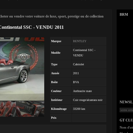
BRM
eter ou vendre votre voiture de luxe, sport, prestige ou de collection
ontinental SSC - VENDU 2011
Marque
BENTLEY
Continental SSC -
Modèle
VENDU
Type
Cabriolet
Année
2011
Boîte
BVA
Couleur
Anthracite mate
Intérieur
Cuir rouge/alcantara noir
NEWSLET
Kilométrage
33200 km
Prix
GT CL
Nom d'uti