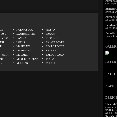
Ferrari 
Ode au pas
Bugatti 
Hypercar a
Ferrari 4
Le 50ème c
.
Lamborgh
Le retour d
GE
KOENIGSEGG
NISSAN
Bugatti 
HAYE
LAMBORGHINI
PAGANI
L'arme fata
L VEGA
LANCIA
PORSCHE
ARI
LOTUS
RANGE ROVER
GALER
ER
MASERATI
ROLLS ROYCE
MAYBACH
SPYKER
IVOLTA
MCLAREN
TALBOT LAGO
AR
MERCEDES BENZ
TESLA
GALER
EN
MORGAN
VOLVO
LA CO
AGEND
DERNI
Cheetah
cheetah v
TVR Grif
01/01/19
Porsche 