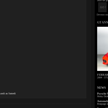
Mot de pa
GT AN
FERRARI 
2004 - 571
NEWS
 Lundi au Samedi
Porsche 
Moby Dick 
Automobi
Braquage à 