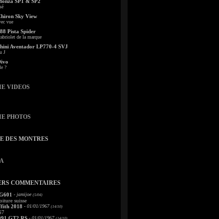
Monza SP1 & SP2
sé
Chiron Sky View
vec vue
88 Pista Spider
abriolet de la marque
ini Aventador LP770-4 SVJ
u J
Divo
le ?
IE VIDEOS
IE PHOTOS
TE DES MONTRES
A
ERS COMMENTAIRES
 G601
- jamijoe
(5/04)
oiture suisse
fith 2018
- 01/01/1967
(14/10)
67
991 GT2 RS
- 01/01/1967
(14/10)