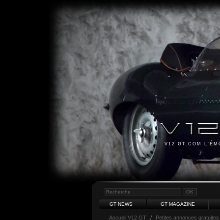
V12 GT.COM L'É
GT NEWS
GT MAGAZINE
Accueil V12 GT
/
Petites annonces gratuites 