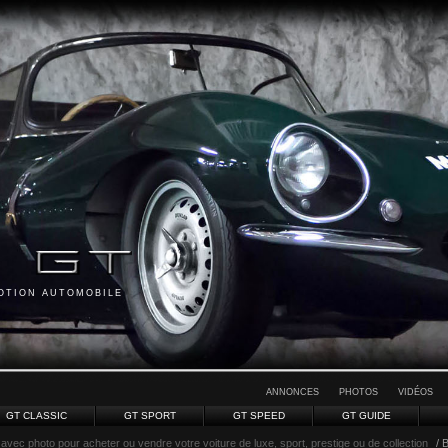
MOTION AUTOMOBILE
ANNONCES
PHOTOS
VIDÉOS
GT CLASSIC
GT SPORT
GT SPEED
GT GUIDE
avec photo pour acheter ou vendre votre voiture de luxe, sport, prestige ou de collection
/ 