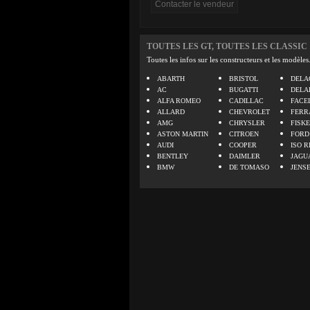
TOUTES LES GT, TOUTES LES CLASSIC
Toutes les infos sur les constructeurs et les modèles
ABARTH
BRISTOL
DELA
AC
BUGATTI
DELA
ALFA ROMEO
CADILLAC
FACE
ALLARD
CHEVROLET
FERR
AMG
CHRYSLER
FISK
ASTON MARTIN
CITROEN
FORD
AUDI
COOPER
ISO R
BENTLEY
DAIMLER
JAGU
BMW
DE TOMASO
JENS