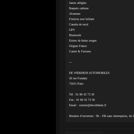
Jantes allégées
Baquets carbone
Alcantara
Finition noir brillant
Caméra de recul
GPS
Bluetooth
Etriers de freins rouges
Origine France
Carnet & Factures
---
DE WIDEHEM AUTOMOBILES
56 rue Fondary
75015 Paris
Tél : 01 80 42 73 30
Fax : 01 80 42 73 36
Email :
contact@dewidehem.fr
Horaires d’ouverture : 9h - 19h sans interruption, du