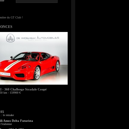
sse
NONCES
- 360 Challenge Stradale Coupé
50 km - 159900 €
935
: le remake
li Amos Delta Futurista
l'italienne