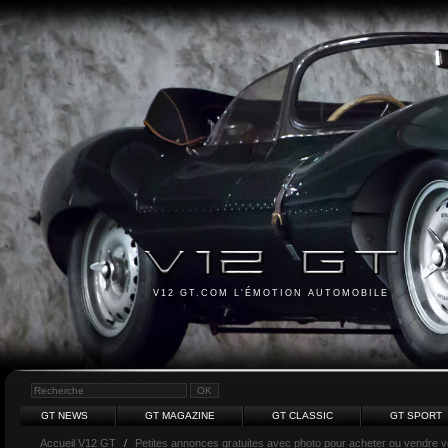
V12 GT.COM L'ÉMOTION AUTOMOBILE
GT NEWS
GT MAGAZINE
GT CLASSIC
GT SPORT
Accueil V12 GT
/
Petites annonces gratuites avec photo pour acheter ou vendre vot