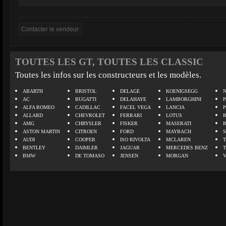
TOUTES LES GT, TOUTES LES CLASSIC
Toutes les infos sur les constructeurs et les modèles.
ABARTH
BRISTOL
DELAGE
KOENIGSEGG
N
AC
BUGATTI
DELAHAYE
LAMBORGHINI
P
ALFA ROMEO
CADILLAC
FACEL VEGA
LANCIA
ALLARD
CHEVROLET
FERRARI
LOTUS
AMG
CHRYSLER
FISKER
MASERATI
ASTON MARTIN
CITROEN
FORD
MAYBACH
AUDI
COOPER
ISO RIVOLTA
MCLAREN
BENTLEY
DAIMLER
JAGUAR
MERCEDES BENZ
BMW
DE TOMASO
JENSEN
MORGAN