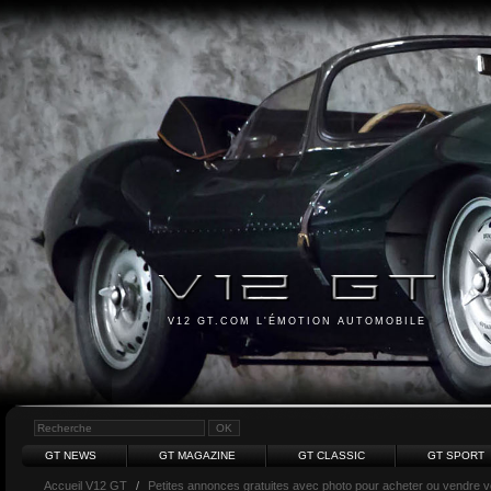
V12 GT.COM L'ÉMOTION AUTOMOBILE
GT NEWS
GT MAGAZINE
GT CLASSIC
GT SPORT
Accueil V12 GT
/
Petites annonces gratuites avec photo pour acheter ou vendre vot