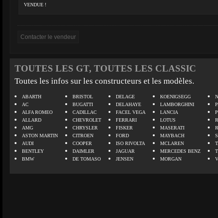
VENDUE !
TOUTES LES GT, TOUTES LES CLASSIC
Toutes les infos sur les constructeurs et les modèles.
ABARTH
BRISTOL
DELAGE
KOENIGSEGG
N
AC
BUGATTI
DELAHAYE
LAMBORGHINI
P
ALFA ROMEO
CADILLAC
FACEL VEGA
LANCIA
ALLARD
CHEVROLET
FERRARI
LOTUS
AMG
CHRYSLER
FISKER
MASERATI
ASTON MARTIN
CITROEN
FORD
MAYBACH
AUDI
COOPER
ISO RIVOLTA
MCLAREN
BENTLEY
DAIMLER
JAGUAR
MERCEDES BENZ
BMW
DE TOMASO
JENSEN
MORGAN