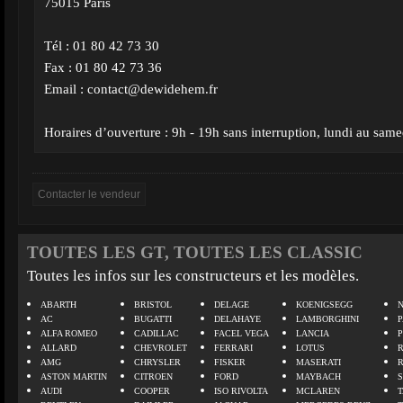
75015 Paris
Tél : 01 80 42 73 30
Fax : 01 80 42 73 36
Email :
contact@dewidehem.fr
Horaires d’ouverture : 9h - 19h sans interruption, lundi au same
TOUTES LES GT, TOUTES LES CLASSIC
Toutes les infos sur les constructeurs et les modèles.
ABARTH
BRISTOL
DELAGE
KOENIGSEGG
N
AC
BUGATTI
DELAHAYE
LAMBORGHINI
P
ALFA ROMEO
CADILLAC
FACEL VEGA
LANCIA
ALLARD
CHEVROLET
FERRARI
LOTUS
AMG
CHRYSLER
FISKER
MASERATI
ASTON MARTIN
CITROEN
FORD
MAYBACH
AUDI
COOPER
ISO RIVOLTA
MCLAREN