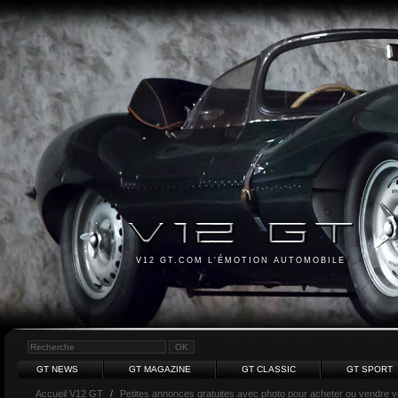
V12 GT.COM L'ÉMOTION AUTOMOBILE
GT NEWS
GT MAGAZINE
GT CLASSIC
GT SPORT
Accueil V12 GT
/
Petites annonces gratuites avec photo pour acheter ou vendre vot