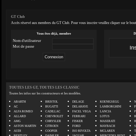
GT Club
Accès réservé aux membres du GT Club. Pour vous inscrire veuillez cliquer sur le bout
Vous êtes déjà, membre
D
Nom d'utilisateur
Mot de passe
TOUTES LES GT, TOUTES LES CLASSIC
Toutes les infos sur les constructeurs et les modèles.
ABARTH
BRISTOL
DELAGE
KOENIGSEGG
N
AC
BUGATTI
DELAHAYE
LAMBORGHINI
P
ALFA ROMEO
CADILLAC
FACEL VEGA
LANCIA
ALLARD
CHEVROLET
FERRARI
LOTUS
AMG
CHRYSLER
FISKER
MASERATI
ASTON MARTIN
CITROEN
FORD
MAYBACH
AUDI
COOPER
ISO RIVOLTA
MCLAREN
BENTLEY
DAIMLER
JAGUAR
MERCEDES BENZ