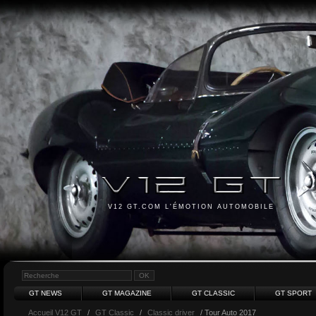
V12 GT.COM L'ÉMOTION AUTOMOBILE
GT NEWS
GT MAGAZINE
GT CLASSIC
GT SPORT
Accueil V12 GT
/
GT Classic
/
Classic driver
/ Tour Auto 2017