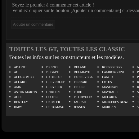
Soyez le premier à commenter cet article !
Veuillez cliquer sur le bouton [Ajouter un commentaire] ci-desso
TOUTES LES GT, TOUTES LES CLASSIC
Toutes les infos sur les constructeurs et les modèles.
ABARTH
BRISTOL
DELAGE
KOENIGSEGG
N
AC
BUGATTI
DELAHAYE
LAMBORGHINI
P
ALFA ROMEO
CADILLAC
FACEL VEGA
LANCIA
ALLARD
CHEVROLET
FERRARI
LOTUS
AMG
CHRYSLER
FISKER
MASERATI
ASTON MARTIN
CITROEN
FORD
MAYBACH
AUDI
COOPER
ISO RIVOLTA
MCLAREN
BENTLEY
DAIMLER
JAGUAR
MERCEDES BENZ
BMW
DE TOMASO
JENSEN
MORGAN