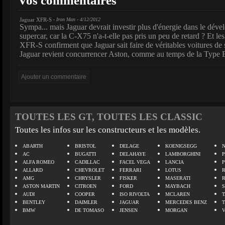
Vos commentaires
Jaguar XFR-S
- Iron Man - 4/12/2012
Sympa... mais Jaguar devrait investir plus d'énergie dans le dév
supercar, car la C-X75 n'a-t-elle pas pris un peu de retard ? Et l
XFR-S confirment que Jaguar sait faire de véritables voitures de
Jaguar revient concurrencer Aston, comme au temps de la Type 
TOUTES LES GT, TOUTES LES CLASSIC
Toutes les infos sur les constructeurs et les modèles.
ABARTH
BRISTOL
DELAGE
KOENIGSEGG
N
AC
BUGATTI
DELAHAYE
LAMBORGHINI
P
ALFA ROMEO
CADILLAC
FACEL VEGA
LANCIA
ALLARD
CHEVROLET
FERRARI
LOTUS
AMG
CHRYSLER
FISKER
MASERATI
ASTON MARTIN
CITROEN
FORD
MAYBACH
AUDI
COOPER
ISO RIVOLTA
MCLAREN
BENTLEY
DAIMLER
JAGUAR
MERCEDES BENZ
BMW
DE TOMASO
JENSEN
MORGAN