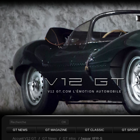
V12 GT.COM L'ÉMOTION AUTOMOBILE
GT NEWS
GT MAGAZINE
GT CLASSIC
GT SPORT
Accueil V12 GT
/
GT News
/
GT infos
/ Jaguar XFR-S