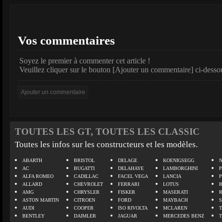
Vos commentaires
Soyez le premier à commenter cet article !
Veuillez cliquer sur le bouton [Ajouter un commentaire] ci-desso
TOUTES LES GT, TOUTES LES CLASSIC
Toutes les infos sur les constructeurs et les modèles.
ABARTH
BRISTOL
DELAGE
KOENIGSEGG
N
AC
BUGATTI
DELAHAYE
LAMBORGHINI
P
ALFA ROMEO
CADILLAC
FACEL VEGA
LANCIA
ALLARD
CHEVROLET
FERRARI
LOTUS
AMG
CHRYSLER
FISKER
MASERATI
ASTON MARTIN
CITROEN
FORD
MAYBACH
AUDI
COOPER
ISO RIVOLTA
MCLAREN
BENTLEY
DAIMLER
JAGUAR
MERCEDES BENZ