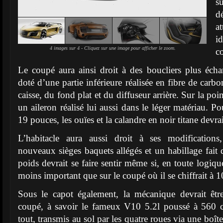
s
d
a
i
4 images sur 4 - Cliquez sur une image pour afficher le zoom.
c
Le coupé aura ainsi droit à des boucliers plus écha
doté d’une partie inférieure réalisée en fibre de carbo
caisse, du fond plat et du diffuseur arrière. Sur la poin
un aileron réalisé lui aussi dans le léger matériau. Pou
19 pouces, les ouïes et la calandre en noir titane devra
L’habitacle aura aussi droit à ses modificatio
nouveaux sièges baquets allégés et un habillage fait 
poids devrait se faire sentir même si, en toute logique
moins important que sur le coupé où il se chiffrait à 1
Sous le capot également, la mécanique devrait êtr
coupé, à savoir le fameux V10 5.2l poussé à 560
tout, transmis au sol par les quatre roues via une boî