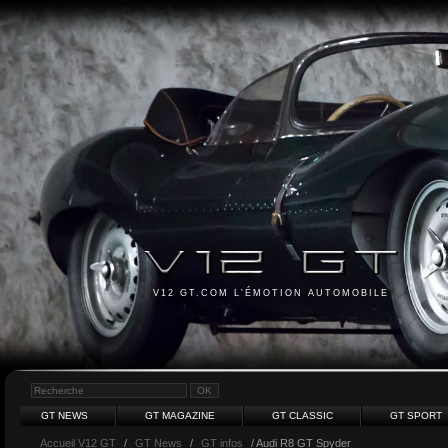
V12 GT.COM L'ÉMOTION AUTOMOBILE
GT NEWS
GT MAGAZINE
GT CLASSIC
GT SPORT
Accueil V12 GT
/
GT News
/
GT infos
/ Audi R8 GT Spyder