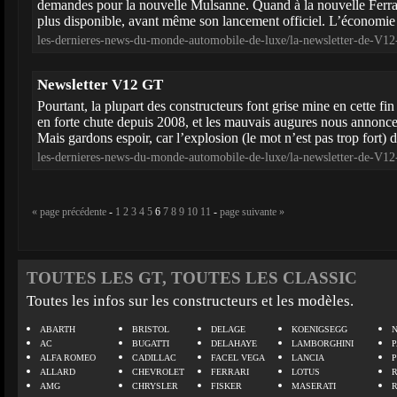
demandes pour la nouvelle Mulsanne. Quand à la nouvelle Ferrar
plus disponible, avant même son lancement officiel. L’économie 
les-dernieres-news-du-monde-automobile-de-luxe/la-newsletter-de-V
Newsletter V12 GT
Pourtant, la plupart des constructeurs font grise mine en cette fin
en forte chute depuis 2008, et les mauvais augures nous annoncent
Mais gardons espoir, car l’explosion (le mot n’est pas trop fort) d
les-dernieres-news-du-monde-automobile-de-luxe/la-newsletter-de-V
« page précédente
-
1
2
3
4
5
6
7
8
9
10
11
-
page suivante »
TOUTES LES GT, TOUTES LES CLASSIC
Toutes les infos sur les constructeurs et les modèles.
ABARTH
BRISTOL
DELAGE
KOENIGSEGG
N
AC
BUGATTI
DELAHAYE
LAMBORGHINI
P
ALFA ROMEO
CADILLAC
FACEL VEGA
LANCIA
ALLARD
CHEVROLET
FERRARI
LOTUS
AMG
CHRYSLER
FISKER
MASERATI