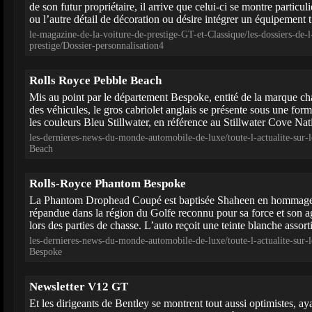
de son futur propriétaire, il arrive que celui-ci se montre particu
ou l’autre détail de décoration ou désire intégrer un équipement t.
le-magazine-de-la-voiture-de-prestige-GT-et-Classique/les-dossiers-de-
prestige/Dossier-personnalisation4
Rolls Royce Pebble Beach
Mis au point par le département Bespoke, entité de la marque ch
des véhicules, le gros cabriolet anglais se présente sous une form
les couleurs Bleu Stillwater, en référence au Stillwater Cove Nat
les-dernieres-news-du-monde-automobile-de-luxe/toute-l-actualite-sur
Beach
Rolls-Royce Phantom Bespoke
La Phantom Drophead Coupé est baptisée Shaheen en hommage 
répandue dans la région du Golfe reconnu pour sa force et son agi
lors des parties de chasse. L’auto reçoit une teinte blanche assorti
les-dernieres-news-du-monde-automobile-de-luxe/toute-l-actualite-sur
Bespoke
Newsletter V12 GT
Et les dirigeants de Bentley se montrent tout aussi optimistes, ay