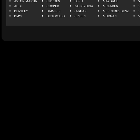
ASTON MARTIN
CITROEN
FORD
MAYBACH
AUDI
COOPER
ISO RIVOLTA
MCLAREN
BENTLEY
DAIMLER
JAGUAR
MERCEDES BENZ
BMW
DE TOMASO
JENSEN
MORGAN