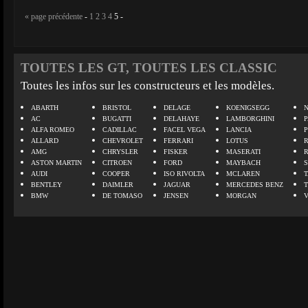
« page précédente
-
1
2
3
4
5
-
TOUTES LES GT, TOUTES LES CLASSIC
Toutes les infos sur les constructeurs et les modèles.
ABARTH
BRISTOL
DELAGE
KOENIGSEGG
N
AC
BUGATTI
DELAHAYE
LAMBORGHINI
P
ALFA ROMEO
CADILLAC
FACEL VEGA
LANCIA
ALLARD
CHEVROLET
FERRARI
LOTUS
AMG
CHRYSLER
FISKER
MASERATI
ASTON MARTIN
CITROEN
FORD
MAYBACH
AUDI
COOPER
ISO RIVOLTA
MCLAREN
BENTLEY
DAIMLER
JAGUAR
MERCEDES BENZ
BMW
DE TOMASO
JENSEN
MORGAN