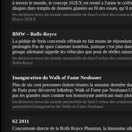
à travers le monde, le concept 102EX est rentré a l'usine le coffr
disques durs remplis de données glanées au fil des essais, qu’il re
les-dernieres-news-du-monde-automobile-de-luxe/l-echos-des-construct
Royce-102EX
BMW – Rolls-Royce
La pédale de frein concernée offrirait en fait moins de répondant 
prolongée.Pas de quoi s'alarmer toutefois, puisque c'est plus dans
groupe allemand rappelle les véhicules que pour de réelles raison
les-dernieres-news-du-monde-automobile-de-luxe/l-echos-des-constru
Rolls-Royce
Inauguration du Walk of Fame Neubauer
Plus de six cent personnes étaient réunies la semaine dernière d
de Paris pour découvrir le&nbsp; Walk of Fame par Neubauer.Un
pas les grandes stars comme son homonyme américain mais plutôt
les-dernieres-news-du-monde-automobile-de-luxe/l-echos-des-construct
automobiles/Inauguration-du-Walk-of-Fame-Neubauer
62 2011
Concurrente directe de la Rolls Royce Phantom, la limousine al