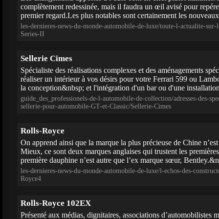
complètement redessinée, mais il faudra un œil avisé pour repér
premier regard.Les plus notables sont certainement les nouveaux 
les-dernieres-news-du-monde-automobile-de-luxe/toute-l-actualite-sur
Series-II
Sellerie Cimes
Spécialiste des réalisations complexes et des aménagements spéc
réaliser un intérieur à vos désirs pour votre Ferrari 599 ou Lamb
la conception&nbsp; et l'intégration d'un bar ou d'une installatio
guide_des_professionels-de-l-automobile-de-collection/adresses-des-speci
sellerie-pour-automobile-GT-et-Classic/Sellerie-Cimes
Rolls-Royce
On apprend ainsi que la marque la plus précieuse de Chine n’est
Mieux, ce sont deux marques anglaises qui trustent les premières
première dauphine n’est autre que l’ex marque sœur, Bentley.&n
les-dernieres-news-du-monde-automobile-de-luxe/l-echos-des-construct
Royce4
Rolls-Royce 102EX
Présenté aux médias, dignitaires, associations d’automobilistes mai