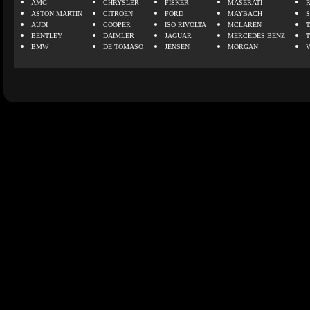
AMG
CHRYSLER
FISKER
MASERATI
ASTON MARTIN
CITROEN
FORD
MAYBACH
AUDI
COOPER
ISO RIVOLTA
MCLAREN
BENTLEY
DAIMLER
JAGUAR
MERCEDES BENZ
BMW
DE TOMASO
JENSEN
MORGAN