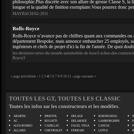
philosophie.Plus discrète avec son allure de grosse Classe S, la li
longue et la qualité de finition exemplaire.Vous pourrez donc per
MAYBACH/62-2011
Rolls-Royce
Rolls-Royce n’avance pas de chiffres quant aux commandes ou 
département Bespoke, mais annonce embaucher 25 employés, sup
ingénieurs et chefs de projet d'ici la fin de l'année. De quoi double
les-dernieres-news-du-monde-automobile-de-luxe/l-echos-des-construct
Royce3
« page précédente
-
1
2
3
4
5
6
7
8
9
10
11
-
page suivante »
TOUTES LES GT, TOUTES LES CLASSIC
Toutes les infos sur les constructeurs et les modèles.
ABARTH
BRISTOL
DELAGE
KOENIGSEGG
N
AC
BUGATTI
DELAHAYE
LAMBORGHINI
P
ALFA ROMEO
CADILLAC
FACEL VEGA
LANCIA
ALLARD
CHEVROLET
FERRARI
LOTUS