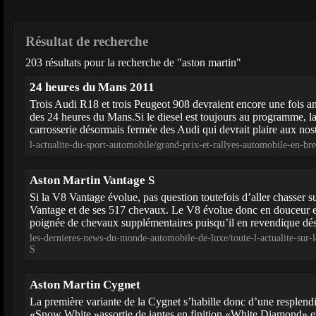
Résultat de recherche
203 résultats pour la recherche de "aston martin"
24 heures du Mans 2011
Trois Audi R18 et trois Peugeot 908 devraient encore une fois an
des 24 heures du Mans.Si le diesel est toujours au programme, l
carrosserie désormais fermée des Audi qui devrait plaire aux nost
l-actualite-du-sport-automobile/grand-prix-et-rallyes-automobile-en-b
Aston Martin Vantage S
Si la V8 Vantage évolue, pas question toutefois d’aller chasser su
Vantage et de ses 517 chevaux. Le V8 évolue donc en douceur e
poignée de chevaux supplémentaires puisqu’il en revendique dés
les-dernieres-news-du-monde-automobile-de-luxe/toute-l-actualite-sur
S
Aston Martin Cygnet
La première variante de la Cygnet s’habille donc d’une resplend
«Snow White »assortie de jantes en finition «White Diamond» et 