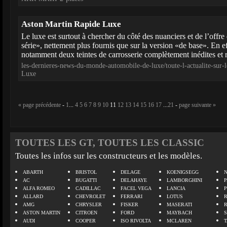
Aston Martin Rapide Luxe
Le luxe est surtout à chercher du côté des nuanciers et de l’offre
série», nettement plus fournis que sur la version «de base». En 
notamment deux teintes de carrosserie complètement inédites et r
les-dernieres-news-du-monde-automobile-de-luxe/toute-l-actualite-sur
Luxe
« page précédente
-
1
...
4
5
6
7
8
9
10
11
12
13
14
15
16
17
...
21
-
page suivante »
TOUTES LES GT, TOUTES LES CLASSIC
Toutes les infos sur les constructeurs et les modèles.
ABARTH
BRISTOL
DELAGE
KOENIGSEGG
N
AC
BUGATTI
DELAHAYE
LAMBORGHINI
P
ALFA ROMEO
CADILLAC
FACEL VEGA
LANCIA
ALLARD
CHEVROLET
FERRARI
LOTUS
AMG
CHRYSLER
FISKER
MASERATI
ASTON MARTIN
CITROEN
FORD
MAYBACH
AUDI
COOPER
ISO RIVOLTA
MCLAREN