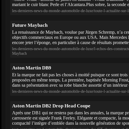
mariant le cuir blanc Perle et l’Alcantara.Plus sobre, la seconde e
les-dernieres-news-du-monde-automobile-de-luxe/toute-l-actualite-sur
Future Maybach
La renaissance de Maybach, voulue par Jürgen Schremp, n’a cert
objectifs commerciaux en Europe ou aux USA. Mais Mercedes B
encore jeter l’éponge, en particulier à cause de résultats promette
les-dernieres-news-du-monde-automobile-de-luxe/l-echos-des-construct
Maybach
Aston Martin DB9
Et la marque ne fait pas les choses à moitié puisque ce sont trois 
proposées en même temps. La première, baptisée Morning Frost, f
dans sa présentation avec sa robe blanche assortie d’un intérieur e
les-dernieres-news-du-monde-automobile-de-luxe/toute-l-actualite-su
Aston Martin DB2 Drop Head Coupe
Après une DB1 qui ne restera pas dans les annales, la marque pré
carrosserie est signée Frank Feeley. Elégante et compacte, la mod
compacité l’intègre d’emblée dans la nouvelle génération de sport