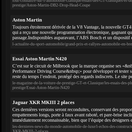
tout-connaitre-sur-l-automobile-classique/essais-des-GT-classiques-et-d
prestige/Aston-Martin-DB2-Drop-Head-Coupe
Aston Martin
Toujours étroitement dérivée de la V8 Vantage, la nouvelle GT4 
qui a reçu une nouvelle programmation électronique, gagnant q
passage.Indisponibles auparavant, l’ABS Bosch et un dispositif d
l-actualite-du-sport-automobile/grand-prix-et-rallyes-automobile-en-br
Essai Aston Martin N420
C’est sur le circuit de Milbrook que la marque organise ses «&
Performance Driving Course&nbsp;» pour développer et tester ses
reste du temps l’endroit, protégé des regards indiscrets. Le site 
le-magazine-de-la-voiture-de-prestige-GT-et-Classique/les-essais-des-pl
prestige/Essai-Aston-Martin-N420
Jaguar XKR MKIII 2 places
Ces dernières versions seront reconduites, conservant des proport
empattements longs, porte à faux avant raboté, et pare-brise incli
immédiatement reconnaissable, bien que l’équipe des designers 
les-dernieres-news-du-monde-automobile-de-luxe/l-echos-des-construct
XKR-MKIII-2-places