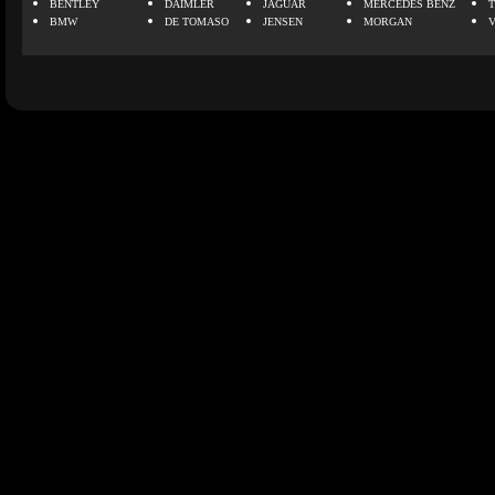
BENTLEY
DAIMLER
JAGUAR
MERCEDES BENZ
BMW
DE TOMASO
JENSEN
MORGAN