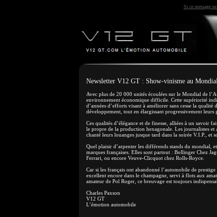
Si ce message ne 
Newsletter V12 GT : Show-vinisme au Mondia
Avec plus de 20 000 unités écoulées sur le Mondial de l’Au
environnement économique difficile. Cette supériorité indis
d’années d’efforts visant à améliorer sans cesse la qualité
développement, tout en élargissant progressivement leurs
Ces qualités d’élégance et de finesse, alliées à un savoir f
le propre de la production hexagonale. Les journalistes et
chanté leurs louanges jusque tard dans la soirée V.I.P., e
Quel plaisir d’arpenter les différends stands du mondial, et
marques françaises. Elles sont partout : Bollinger Chez 
Ferrari, ou encore Veuve-Clicquot chez Rolls-Royce.
Car si les français ont abandonné l’automobile de prestige
excellent encore dans le champagne, servi à flots aux ama
amateur de Pol Roger, ce breuvage est toujours indispens
Charles Paxson
V12 GT
L’émotion automobile