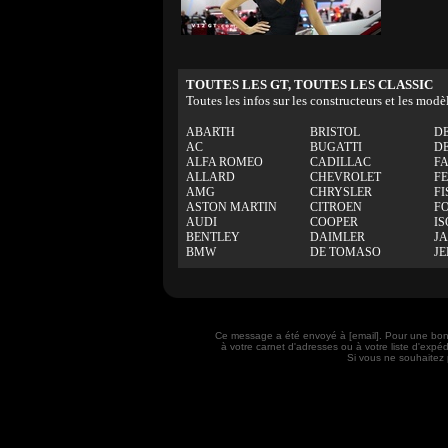
TOUTES LES GT, TOUTES LES CLASSIC
Toutes les infos sur les constructeurs et les modè
ABARTH
BRISTOL
D
AC
BUGATTI
D
ALFA ROMEO
CADILLAC
F
ALLARD
CHEVROLET
F
AMG
CHRYSLER
FI
ASTON MARTIN
CITROEN
F
AUDI
COOPER
IS
BENTLEY
DAIMLER
J
BMW
DE TOMASO
J
Ce message a été envoyé à [email]. Pour une bon
à votre carnet d'adresses ou à votre liste d'exp
Si vous ne souhaitez 