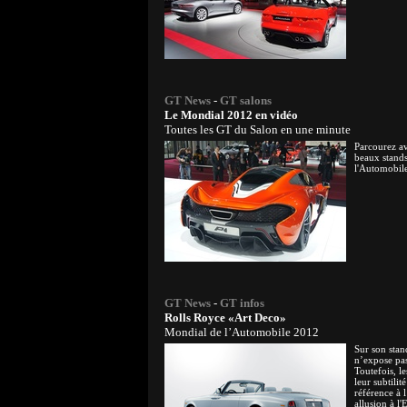
GT News
-
GT salons
Le Mondial 2012 en vidéo
Toutes les GT du Salon en une minute
Parcourez av
beaux stand
l'Automobil
GT News
-
GT infos
Rolls Royce «Art Deco»
Mondial de l’Automobile 2012
Sur son stan
n’expose pa
Toutefois, l
leur subtilit
référence à 
allusion à l'