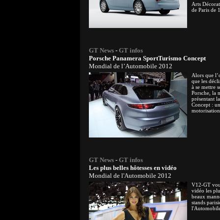
Arts Décorat
de Paris de 
GT News
-
GT infos
Porsche Panamera SportTurismo Concept
Mondial de l’Automobile 2012
Alors que l’
que les décl
à se mettre s
Porsche, la 
présentant 
Concept : un
motorisation
GT News
-
GT infos
Les plus belles hôtesses en vidéo
Mondial de l'Automobile 2012
V12-GT vous
vidéo les plu
beaux manneq
stands paris
l'Automobil