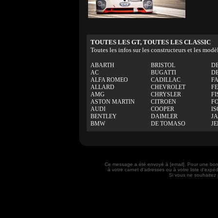
TOUTES LES GT, TOUTES LES CLASSIC
Toutes les infos sur les constructeurs et les modè
ABARTH
BRISTOL
D
AC
BUGATTI
D
ALFA ROMEO
CADILLAC
F
ALLARD
CHEVROLET
F
AMG
CHRYSLER
FI
ASTON MARTIN
CITROEN
F
AUDI
COOPER
IS
BENTLEY
DAIMLER
J
BMW
DE TOMASO
J
Ce message a été envoyé à [email]. Pour une bon
à votre carnet d'adresses ou à votre liste d'exp
Si vous ne souhaitez 