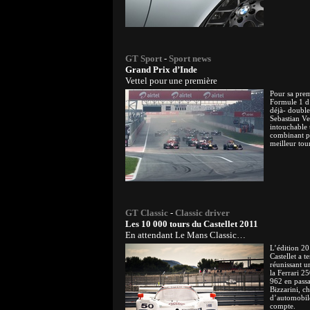
GT Sport
-
Sport news
Grand Prix d’Inde
Vettel pour une première
Pour sa prem
Formule 1 d’
déjà- doubl
Sebastian Ve
intouchable 
combinant pô
meilleur tou
GT Classic
-
Classic driver
Les 10 000 tours du Castellet 2011
En attendant Le Mans Classic…
L’édition 2
Castellet a 
réunissant u
la Ferrari 2
962 en passa
Bizzarini, c
d’automobil
compte.