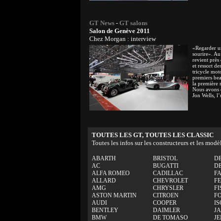
GT News
-
GT salons
Salon de Genève 2011
Chez Morgan : interview
«Regarder u
sourire». A
revient près
et ressort d
tricycle moto
premiers be
la première m
Nous avons 
Jon Wells, l’
TOUTES LES GT, TOUTES LES CLASSIC
Toutes les infos sur les constructeurs et les modè
ABARTH
BRISTOL
D
AC
BUGATTI
D
ALFA ROMEO
CADILLAC
F
ALLARD
CHEVROLET
F
AMG
CHRYSLER
FI
ASTON MARTIN
CITROEN
F
AUDI
COOPER
IS
BENTLEY
DAIMLER
J
BMW
DE TOMASO
J