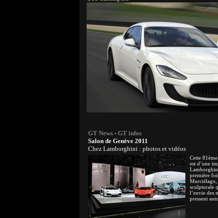
GT News
-
GT infos
Salon de Genève 2011
Chez Lamborghini : photos et vidéos
Cette 81ème
est d’une im
Lamborghini
première foi
Murciélago,
sculpturale q
l’envie des 
pressent auto