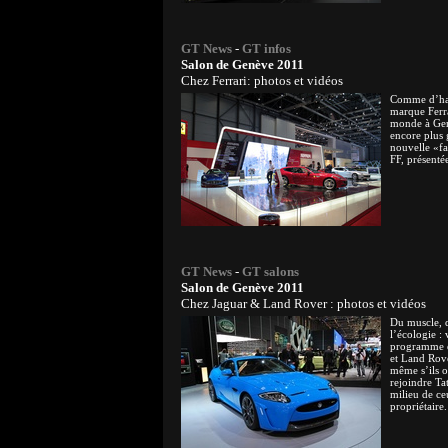
GT News
-
GT infos
Salon de Genève 2011
Chez Ferrari: photos et vidéos
Comme d’hab
marque Ferra
monde à Ge
encore plus 
nouvelle «fa
FF, présenté
GT News
-
GT salons
Salon de Genève 2011
Chez Jaguar & Land Rover : photos et vidéos
Du muscle, d
l’écologie :
programme q
et Land Rov
même s’ils o
rejoindre Ta
milieu de ce
propriétaire.