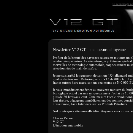
Si ce message ne 
Newsletter V12 GT : une mesure citoyenne
Profiter de la beauté des paysages suisses est toujours un p
randonnées pédestres. A cette saison, je préfère en généra
merveilles de technologie automobile, soigneusement mises 
sélectionnées de main de maître.
Je me suis arrêté longuement devant un 4X4 allemand rutila
qualité des travaux. Motorisé par un V12 de 800 ch ., il c
francs suisses hors-taxes, soit un peu moins de 540 000 E
Je vais immédiatement écrire au nouveau ministre du budge
écologique actuel par une unique prime à l’achat de 15 
plus de 20 litres aux cent. Cette mesure fiscale révolution
leur tirelire, dégageant immédiatement des sommes considéra
d’assurance, Taxe Intérieure sur les Produits Pétroliers…
Nul doute que cette nouvelle idée citoyenne aura un succès 
Charles Paxson
V12 GT
L'émotion automobile