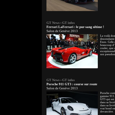
GT News
-
GT infos
Ferrari LaFerrari : le pur-sang ultime !
Salon de Genève 2013
La voilà don
descendante 
Enzo. Celle q
beaucoup d’e
couler, que 
exceptionnel
son pseudon
GT News
-
GT infos
Porsche 911 GT3 : course sur route
Salon de Genève 2013
Porsche cont
gamme 911. 
GT3 qui est 
dans sa livr
dans sa livr
vrai bond en
devancière.