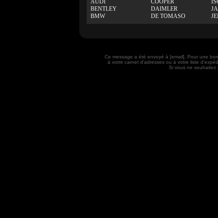
AUDI
COOPER
IS
BENTLEY
DAIMLER
J
BMW
DE TOMASO
J
Ce message a été envoyé à [email]. Pour une bon
à votre carnet d'adresses ou à votre liste d'exp
Si vous ne souhaitez 