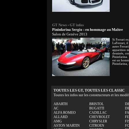
GT News
-
GT infos
Pininfarina Sergio : en hommage au Maître
Salon de Genève 2013
Si Ferrari ex
LaFerrari, i
autre Ferrari
apparition m
dessinée, co
Pininfarina.
est un homm
Pininfarina, 
TOUTES LES GT, TOUTES LES CLASSIC
Toutes les infos sur les constructeurs et les modè
ABARTH
BRISTOL
D
AC
BUGATTI
D
ALFA ROMEO
CADILLAC
F
ALLARD
CHEVROLET
F
AMG
CHRYSLER
FI
ASTON MARTIN
CITROEN
F