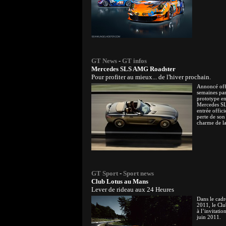
GT News
-
GT infos
Mercedes SLS AMG Roadster
Pour profiter au mieux... de l'hiver prochain.
Annoncé off
semaines par
prototype en
Mercedes SL
entrée offici
perte de son
charme de la
GT Sport
-
Sport news
Club Lotus au Mans
Lever de rideau aux 24 Heures
Dans le cad
2011, le Clu
à l’invitati
juin 2011.