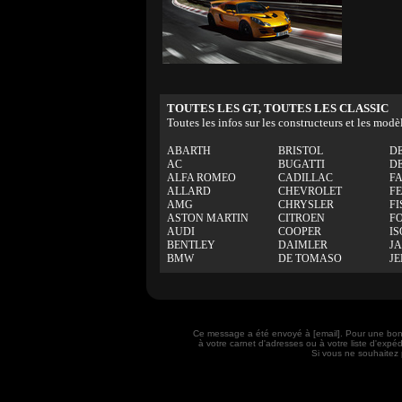
TOUTES LES GT, TOUTES LES CLASSIC
Toutes les infos sur les constructeurs et les modè
ABARTH
BRISTOL
D
AC
BUGATTI
D
ALFA ROMEO
CADILLAC
F
ALLARD
CHEVROLET
F
AMG
CHRYSLER
FI
ASTON MARTIN
CITROEN
F
AUDI
COOPER
IS
BENTLEY
DAIMLER
J
BMW
DE TOMASO
J
Ce message a été envoyé à [email]. Pour une bon
à votre carnet d'adresses ou à votre liste d'exp
Si vous ne souhaitez 