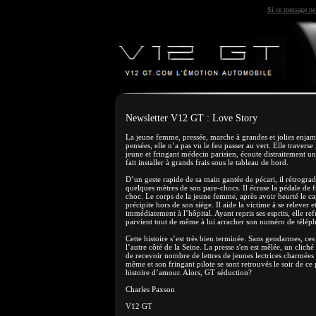
Si ce message ne 
Newsletter V12 GT : Love Story
La jeune femme, pressée, marche à grandes et jolies enjamb
pensées, elle n’a pas vu le feu passer au vert. Elle travers
jeune et fringant médecin parisien, écoute distraitement u
fait installer à grands frais sous le tableau de bord.
D’un geste rapide de sa main gantée de pécari, il rétrogra
quelques mètres de son pare-chocs. Il écrase la pédale de fre
choc. Le corps de la jeune femme, après avoir heurté le ca
précipite hors de son siège. Il aide la victime à se relever
immédiatement à l’hôpital. Ayant repris ses esprits, elle r
parvient tout de même à lui arracher son numéro de télép
Cette histoire s’est très bien terminée. Sans gendarmes, ce
l’autre côté de la Seine. La presse s'en est mêlée, un clic
de recevoir nombre de lettres de jeunes lectrices charmées 
même et son fringant pilote se sont retrouvés le soir de c
histoire d’amour. Alors, GT séduction?
Charles Paxson
V12 GT