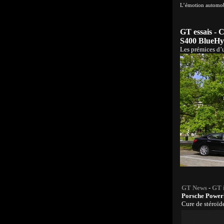
L’émotion automob
GT essais -
S400 BlueHy
Les prémices d’u
GT News
-
GT 
Porsche Power
Cure de stéroïd