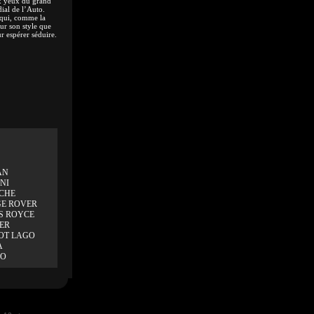
ux yeux du grand
ial de l’Auto.
qui, comme la
ur son style que
 espérer séduire.
AN
NI
CHE
E ROVER
S ROYCE
ER
OT LAGO
A
VO