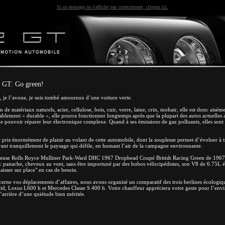
Si ce message ne s'affiche pas correctement, cliquez ici.
 GT: Go green!
r, je l’avoue, je suis tombé amoureux d’une voiture verte.
 de matériaux naturels, acier, cellulose, bois, cuir, verre, laine, crin, mohair, elle est donc aisém
ablement « durable », elle pourra fonctionner longtemps après que la plupart des autos actuelles 
de pouvoir réparer leur électronique complexe. Quand à ses émissions de gaz polluants, elles sont
 pris énormément de plaisir au volant de cette automobile, dont la souplesse permet d’évoluer à t
irant tranquillement le paysage qui défile, en humant l’air de la campagne environnante.
illeuse Rolls Royce Mulliner Park-Ward DHC 1967 Drophead Coupé British Racing Green de 1967
ec panache, cheveux au vent, sans être importuné par des bobos vélocipédistes, son V8 de 6.75L 
laisser sur place" en cas de besoin.
cerne vos déplacements d’affaires, nous avons organisé un comparatif des trois berlines écologi
, Lexus L600 h et Mercedes Classe S 400 h. Votre chauffeur appréciera votre geste pour l’env
l’arrière d’une quiétude bien méritée.