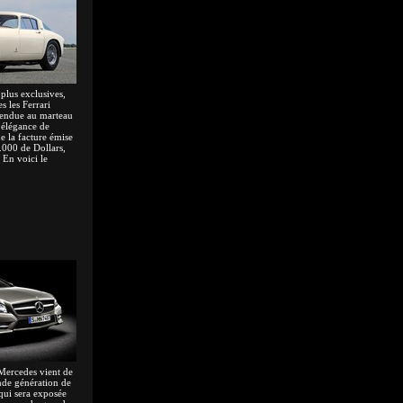
 plus exclusives,
es les Ferrari
 vendue au marteau
élégance de
 la facture émise
.000 de Dollars,
 En voici le
, Mercedes vient de
onde génération de
 qui sera exposée