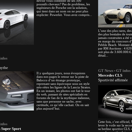
devoir vous contenter de ses 500
poussifs chevaux? Pas de problème, les
ingénieurs de Porsche ont la solution,
qui tient dans un nom on ne peut plus
explicite: Powerkit. Vous avez compris...
L’une des plus rares, des
des plus bestiales de tout
jamais construites a été
en marge du concours d’
Pebble Beach. Montant de
par RM Auctions : 4.620
soit plus de 3.600.000.€.
détail...
infos
mythe
GT News
-
GT infos
Il y quelques jours, nous évoquions
Mercedes CLS
dans nos pages le retour sur la piste de
Sportivité affirmée
Balocco d’un étrange prototype,
reprenant sans équivoque sous un style
néo-rétro les lignes de la Lancia Stratos.
En un instant, les photos ont fait le tour
du web, passant de sites spécialisés en
forums de fan de la mythique italienne,
sans que personne ne sache, avec
certitude, ce qu’elle cachait. On en sait
plus aujourd’hui.
Cette fois, c’est officiel
infos
lever le voile sur la sec
 Super Sport
sa berline sportive CLS,