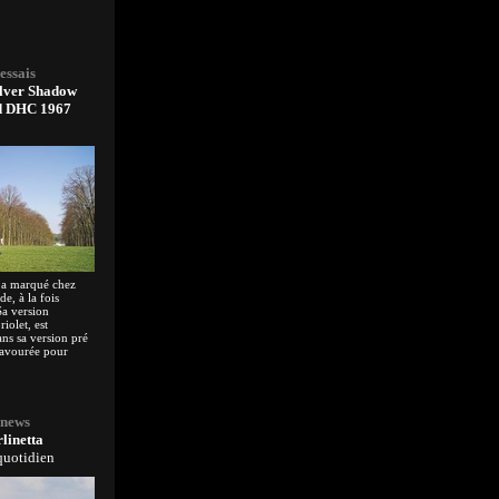
essais
ilver Shadow
d DHC 1967
 a marqué chez
e, à la fois
Sa version
olet, est
ns sa version pré
savourée pour
 news
linetta
quotidien