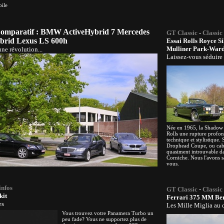
ile
 Comparatif : BMW ActiveHybrid 7 Mercedes
GT Classic
-
Classic 
brid Lexus LS 600h
Essai Rolls Royce S
Mulliner Park-War
ne révolution...
Laissez-vous séduire
Née en 1965, la Shadow
Rolls une rupture profond
technique et stylistique. 
Drophead Coupe, ou cabri
quasiment introuvable da
Corniche. Nous l'avons 
vous.
infos
GT Classic
-
Classic
kit
Ferrari 375 MM Ber
es
Les Mille Miglia au 
Vous trouvez votre Panamera Turbo un
peu fade? Vous ne supportez plus de