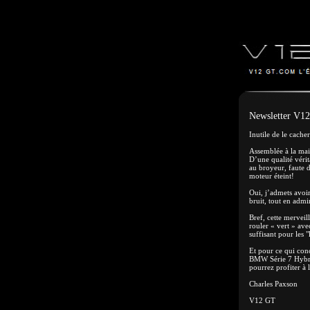
Newsletter V12
Inutile de le cache
Assemblée à la main
D’une qualité vérit
au broyeur, faute 
moteur éteint!
Oui, j’admets avoir
bruit, tout en adm
Bref, cette merve
rouler « vert » av
suffisant pour les "
Et pour ce qui con
BMW Série 7 Hybrid
pourrez profiter à 
Charles Paxson
V12 GT