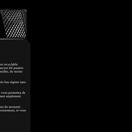
ent recyclable.
auront été passées
 nulles, du moins
rès bas régime sans
 vous permettra de
étant amplement
ques du moment:
ironnement, et vous