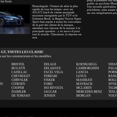
pour la première fois a
'au bout
public au prochain Mond
Homologuée «Voiture de série la plus
Une seconde génération 
rapide de tous les temps» avec ses
précédente, mise autant s
431,072 km/h de vitesse maximale
sur son tempérament pour
moyenne enregistrée par le TÜV et le
Guinness Book, la Bugatti Veyron Super
Sport était sujette à toutes les convoitises
de la part des clients de la marque,
attendant une réponse de la marque à la
principale question : y en aura-t-il pour
tout le monde. Clairement, la réponse est
non.
 GT, TOUTES LES CLASSIC
s sur les constructeurs et les modèles.
BRISTOL
DELAGE
KOENIGSEGG
NISS
BUGATTI
DELAHAYE
LAMBORGHINI
PAGA
CADILLAC
FACEL VEGA
LANCIA
PORS
CHEVROLET
FERRARI
LOTUS
RANG
CHRYSLER
FISKER
MASERATI
ROLL
IN
CITROEN
FORD
MAYBACH
SPYK
COOPER
ISO RIVOLTA
MCLAREN
TALB
DAIMLER
JAGUAR
MERCEDES BENZ
TESL
DE TOMASO
JENSEN
MORGAN
VOL